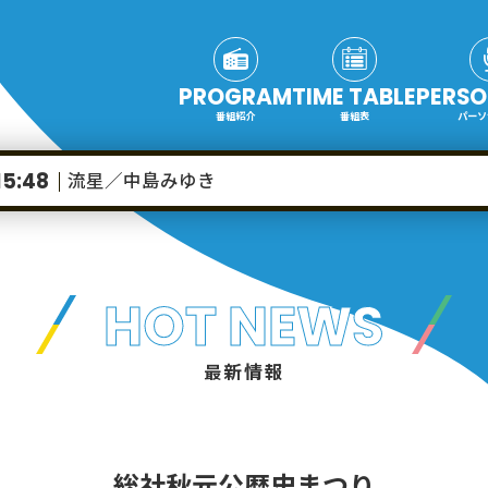
PROGRAM
TIME TABLE
PERSO
番組紹介
番組表
パーソ
流星／中島みゆき
15:48
HOT NEWS
最新情報
総社秋元公歴史まつり