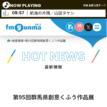
NOW PLAYING
ON AIR LIST
08:57
航海の片隅／山田タケシ
>
後援情報
>
第95回群馬県創意くふう作品展
HOT NEWS
最新情報
第95回群馬県創意くふう作品展