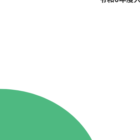
86.3
Main
MHz
Haruna
82.2MHz
Naganohara
82.0MHz
Numata
77.8MHz
Onishi
87.1MHz
Kusatsu
76.7MHz
Manba
88.0MHz