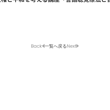
HOT NEWS
POWER P
最新情報
GUEST
G-Selecti
ゲスト情報
Back
一覧へ戻る
Next
SPECIAL
STAY TUN
タイアップ企画
会社概要
ラジオ広告
採用情報
アナウンスセミナー