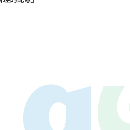
LAY
パワープレイ
on
G-Selection
ED!
STAY TUNED!バックナンバー
後援情報