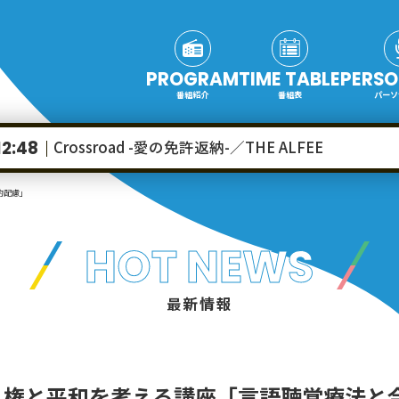
PROGRAM
TIME TABLE
PERSO
番組紹介
番組表
パーソ
Crossroad -愛の免許返納-／THE ALFEE
12:48
的配慮」
HOT NEWS
最新情報
人権と平和を考える講座「言語聴覚療法と