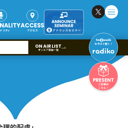
NALITY
ACCESS
ナリティ
アクセス
を今すぐ聴く！
ON AIR LIST
オンエア楽曲一覧
PRESENT
ご応募は
こちら！
合理的配慮」