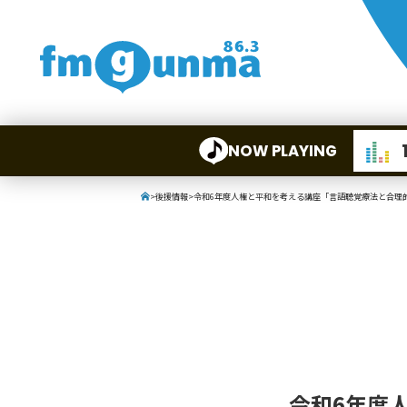
NOW PLAYING
>
後援情報
>
令和6年度人権と平和を考える講座「言語聴覚療法と合理
令和6年度