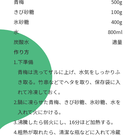
青梅
500g
きび砂糖
100g
氷砂糖
400g
水
800ml
炭酸水
適量
作り方
下準備
青梅は洗ってザルに上げ、水気をしっかりふ
き取る。竹串などでヘタを取り、保存袋に入
れて冷凍しておく。
鍋に凍らせた青梅、きび砂糖、氷砂糖、水を
入れて火にかける。
沸騰したら弱火にし、16分ほど加熱する。
粗熱が取れたら、清潔な瓶などに入れて冷蔵