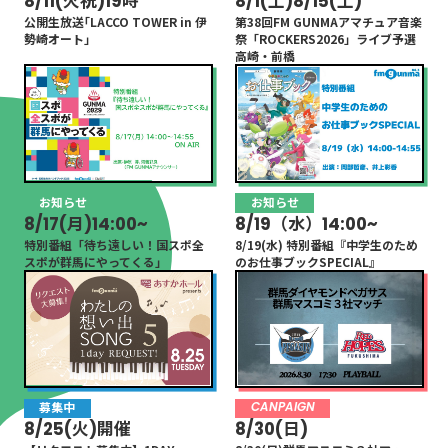
8/11(火祝)19時
8/1(土)8/15(土)
公開生放送｢LACCO TOWER in 伊
第38回FM GUNMAアマチュア音楽
勢崎オート｣
祭「ROCKERS2026」ライブ予選
高崎・前橋
お知らせ
お知らせ
8/17(月)14:00~
8/19（水）14:00~
特別番組「待ち遠しい！国スポ全
8/19(水) 特別番組『中学生のため
スポが群馬にやってくる」
のお仕事ブックSPECIAL』
募集中
CANPAIGN
8/25(火)開催
8/30(日)