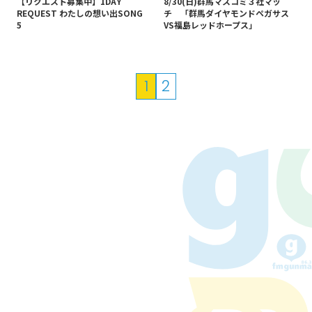
【リクエスト募集中】1DAY
8/30(日)群馬マスコミ３社マッ
REQUEST わたしの想い出SONG
チ 「群馬ダイヤモンドペガサス
5
VS福島レッドホープス」
投
1
2
稿
の
ペ
ー
ジ
送
り