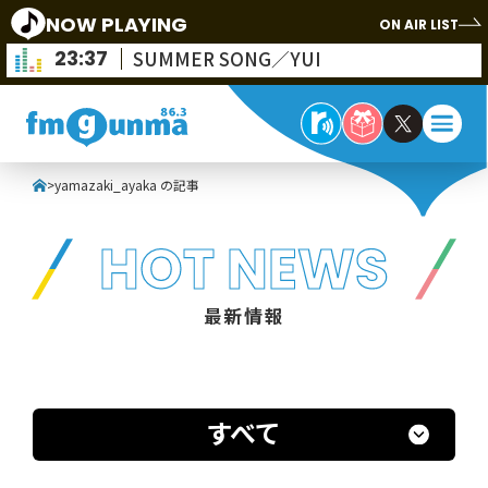
NOW PLAYING
ON AIR LIST
23:37
SUMMER SONG／YUI
>
yamazaki_ayaka の記事
HOT NEWS
最新情報
すべて