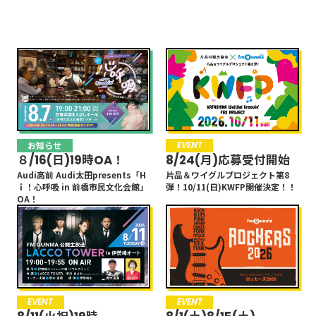
募集中
EVENT
CAMPAIGN
お知らせ
お知らせ
EVENT
８/16(日)19時OA！
8/24(月)応募受付開始
Audi高前 Audi太田presents「H
片品＆ワイグルプロジェクト第8
ｉ！心呼吸 in 前橋市民文化会館」
弾！10/11(日)KWFP開催決定！！
OA！
EVENT
EVENT