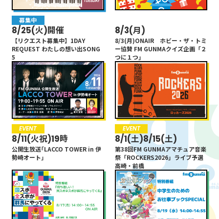
募集中
未分類
8/25(火)開催
8/3(月)
【リクエスト募集中】1DAY
8/3(月)ONAIR ホビー・ザ・トミ
REQUEST わたしの想い出SONG
ー協賛 FM GUNMAクイズ企画「２
5
つに１つ」
EVENT
EVENT
8/11(火祝)19時
8/1(土)8/15(土)
公開生放送｢LACCO TOWER in 伊
第38回FM GUNMAアマチュア音楽
勢崎オート｣
祭「ROCKERS2026」ライブ予選
高崎・前橋