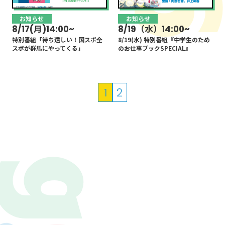
お知らせ
お知らせ
8/17(月)14:00~
8/19（水）14:00~
特別番組「待ち遠しい！国スポ全
8/19(水) 特別番組『中学生のため
スポが群馬にやってくる」
のお仕事ブックSPECIAL』
投
1
2
稿
の
ペ
ー
ジ
送
り