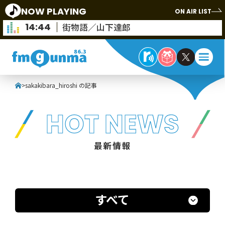
NOW PLAYING
ON AIR LIST
14:44
街物語／山下達郎
>
sakakibara_hiroshi の記事
HOT NEWS
最新情報
すべて