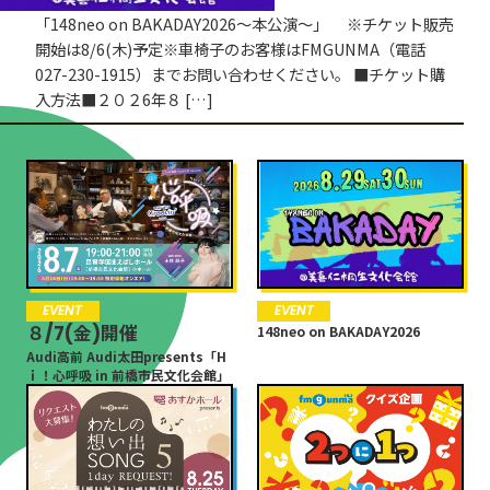
「148neo on BAKADAY2026〜本公演〜」 ※チケット販売
開始は8/6(木)予定※車椅子のお客様はFMGUNMA（電話
027-230-1915）までお問い合わせください。 ■チケット購
入方法■２０２6年８ […]
EVENT
EVENT
８/7(金)開催
148neo on BAKADAY2026
Audi高前 Audi太田presents「H
ｉ！心呼吸 in 前橋市民文化会館」