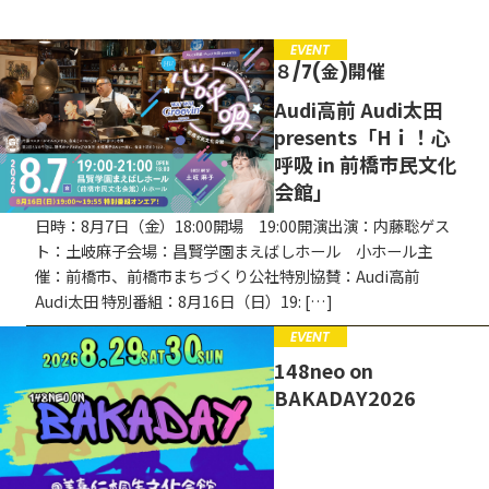
募集中
EVENT
EVENT
８/7(金)開催
CAMPAIGN
Audi高前 Audi太田
presents「Hｉ！心
お知らせ
呼吸 in 前橋市民文化
会館」
日時：8月7日（金）18:00開場 19:00開演出演：内藤聡ゲス
ト：土岐麻子会場：昌賢学園まえばしホール 小ホール主
催：前橋市、前橋市まちづくり公社特別協賛：Audi高前
Audi太田 特別番組：8月16日（日）19: […]
EVENT
148neo on
BAKADAY2026