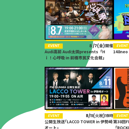
EVENT
８/7(金)開催
EVENT
148neo
Audi高前 Audi太田presents「H
ｉ！心呼吸 in 前橋市民文化会館」
86.3
Main
MHz
Haruna
82.2MHz
Naganohara
82.0MHz
Numata
77.8MHz
Onishi
87.1MHz
Kusatsu
76.7MHz
8/11(火祝)19時
EVENT
EVENT
公開生放送｢LACCO TOWER in 伊勢崎
第38回
Manba
88.0MHz
オート｣
「ROCK