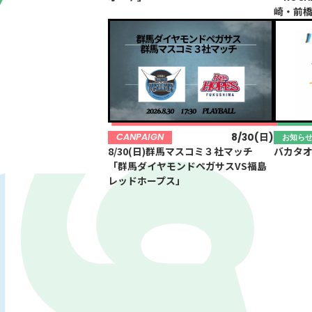
Tone
79.4MHz
崎・前
8/30(日)
CANPAIGN
お知ら
8/30(日)群馬マスコミ３社マッチ
バカタオ
「群馬ダイヤモンドペガサスVS福島
レッドホープス」