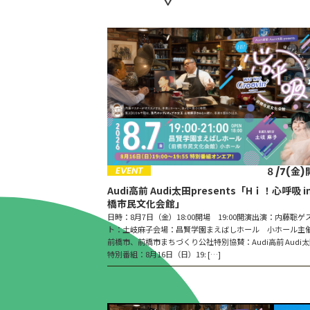
EVENT
８/7(金)
Audi高前 Audi太田presents「Hｉ！心呼吸 i
橋市民文化会館」
日時：8月7日（金）18:00開場 19:00開演出演：内藤聡ゲ
ト：土岐麻子会場：昌賢学園まえばしホール 小ホール主
前橋市、前橋市まちづくり公社特別協賛：Audi高前 Audi
特別番組：8月16日（日）19: […]