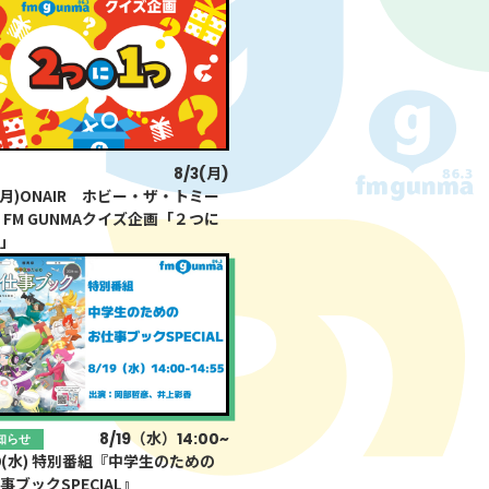
LAY
パワープレイ
on
8/3(月)
分類
G-Selection
3(月)ONAIR ホビー・ザ・トミー
ED!
STAY TUNED!バックナンバー
 FM GUNMAクイズ企画「２つに
つ」
後援情報
8/19（水）14:00~
知らせ
19(水) 特別番組『中学生のための
事ブックSPECIAL』