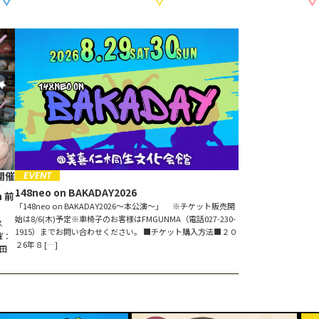
EVENT
開催
148neo on BAKADAY2026
n 前
「148neo on BAKADAY2026〜本公演〜」 ※チケット販売開
始は8/6(木)予定※車椅子のお客様はFMGUNMA（電話027-230-
ス
1915）までお問い合わせください。 ■チケット購入方法■２０
催：
２6年８ […]
太田