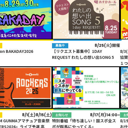
HOT NEWS
POWER P
最新情報
GUEST
G-Selecti
8/25(火)開催
募集中
未
ゲスト情報
 on BAKADAY2026
【リクエスト募集中】1DAY
8/
SPECIAL
STAY TUN
タイアップ企画
REQUEST わたしの想い出SONG 5
協賛
１
会社概要
ラジオ広告
採用情報
アナウンスセミナー
8/1(土)8/15(土)
8/17(月)14:00~
お知らせ
お
FM GUNMAアマチュア音楽祭
特別番組「待ち遠しい！国スポ全ス
8/
ERS2026」ライブ予選 高
ポが群馬にやってくる」
お仕