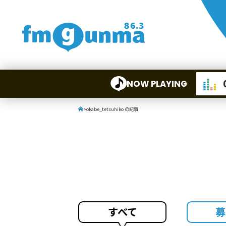
NOW PLAYING
>
okabe_tetsuhiko の記事
すべて
募