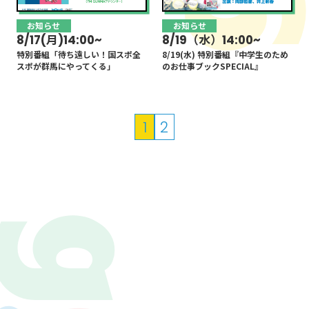
お知らせ
お知らせ
8/17(月)14:00~
8/19（水）14:00~
特別番組「待ち遠しい！国スポ全
8/19(水) 特別番組『中学生のため
スポが群馬にやってくる」
のお仕事ブックSPECIAL』
投
1
2
稿
の
ペ
ー
ジ
送
り