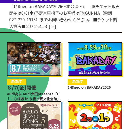
「148neo on BAKADAY2026〜本公演〜」 ※チケット販売
開始は8/6(木)予定※車椅子のお客様はFMGUNMA（電話
027-230-1915）までお問い合わせください。 ■チケット購
入方法■２０２6年８ […]
EVENT
EVENT
８/7(金)開催
148neo on BAKADAY2026
Audi高前 Audi太田presents「H
ｉ！心呼吸 in 前橋市民文化会館」