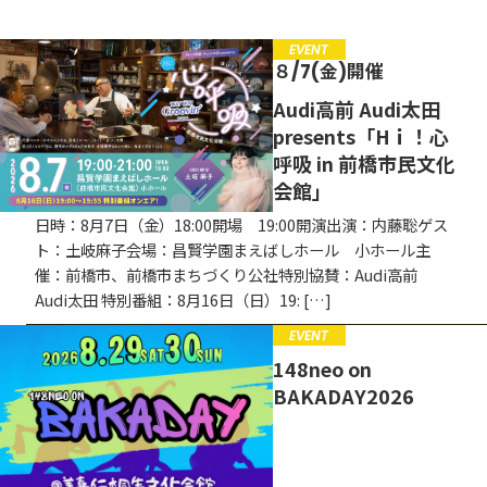
募集中
EVENT
EVENT
８/7(金)開催
CAMPAIGN
Audi高前 Audi太田
presents「Hｉ！心
お知らせ
呼吸 in 前橋市民文化
会館」
日時：8月7日（金）18:00開場 19:00開演出演：内藤聡ゲス
ト：土岐麻子会場：昌賢学園まえばしホール 小ホール主
催：前橋市、前橋市まちづくり公社特別協賛：Audi高前
Audi太田 特別番組：8月16日（日）19: […]
EVENT
148neo on
BAKADAY2026