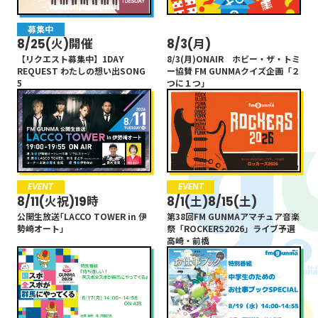
募集中
未分類
8/25(火)開催
8/3(月)
【リクエスト募集中】1DAY
8/3(月)ONAIR ホビー・ザ・トミ
REQUEST わたしの想い出SONG
ー協賛 FM GUNMAクイズ企画「２
5
つに１つ」
EVENT
EVENT
8/11(火祝)19時
8/1(土)8/15(土)
公開生放送｢LACCO TOWER in 伊
第38回FM GUNMAアマチュア音楽
勢崎オート｣
祭「ROCKERS2026」ライブ予選
高崎・前橋