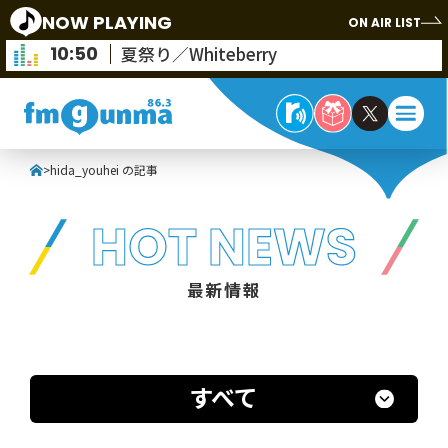
NOW PLAYING
ON AIR LIST
10:50
夏祭り／Whiteberry
>
hida_youhei の記事
HOT NEWS
最新情報
すべて