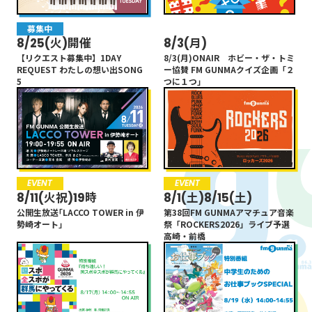
募集中
未分類
8/25(火)開催
8/3(月)
【リクエスト募集中】1DAY
8/3(月)ONAIR ホビー・ザ・トミ
REQUEST わたしの想い出SONG
ー協賛 FM GUNMAクイズ企画「２
5
つに１つ」
EVENT
EVENT
8/11(火祝)19時
8/1(土)8/15(土)
公開生放送｢LACCO TOWER in 伊
第38回FM GUNMAアマチュア音楽
勢崎オート｣
祭「ROCKERS2026」ライブ予選
高崎・前橋