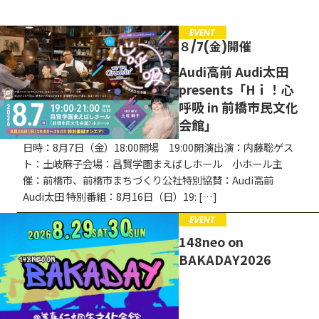
募集中
EVENT
EVENT
８/7(金)開催
CAMPAIGN
Audi高前 Audi太田
presents「Hｉ！心
お知らせ
呼吸 in 前橋市民文化
会館」
日時：8月7日（金）18:00開場 19:00開演出演：内藤聡ゲス
ト：土岐麻子会場：昌賢学園まえばしホール 小ホール主
催：前橋市、前橋市まちづくり公社特別協賛：Audi高前
Audi太田 特別番組：8月16日（日）19: […]
EVENT
148neo on
BAKADAY2026