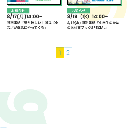
お知らせ
お知らせ
8/17(月)14:00~
8/19（水）14:00~
特別番組「待ち遠しい！国スポ全
8/19(水) 特別番組『中学生のため
スポが群馬にやってくる」
のお仕事ブックSPECIAL』
投
1
2
稿
の
ペ
ー
ジ
送
り