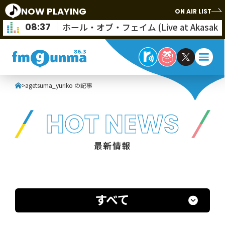
NOW PLAYING
ON AIR LIST
08:37
ホール・オブ・フェイム (Live at Akasak
>
agetsuma_yuriko の記事
HOT NEWS
最新情報
すべて