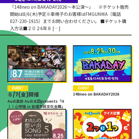
「148neo on BAKADAY2026〜本公演〜」 ※チケット販売
開始は8/6(木)予定※車椅子のお客様はFMGUNMA（電話
027-230-1915）までお問い合わせください。 ■チケット購
入方法■２０２6年８ […]
EVENT
EVENT
８/7(金)開催
148neo on BAKADAY2026
Audi高前 Audi太田presents「H
ｉ！心呼吸 in 前橋市民文化会館」