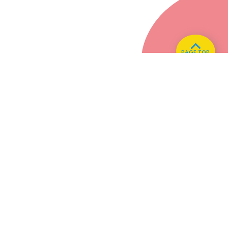
PAGE TOP
ホーム
会社概要
プライバシーポリシー
CMについてのお問い合わせ
86.3
Main
MHz
Haruna
82.2MHz
Kusatsu
76.7MHz
Naganohara
82.0MHz
Manba
88.0MHz
Numata
77.8MHz