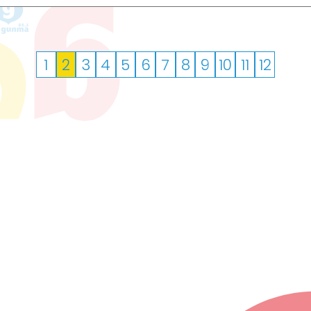
投
1
2
3
4
5
6
7
8
9
10
11
12
稿
ナ
ビ
ゲ
ー
シ
ョ
ン