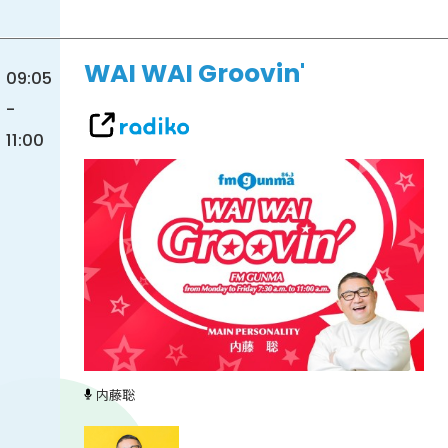
WAI WAI Groovin'
09:05
-
11:00
内藤聡