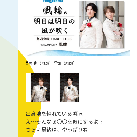
拓也（風輪）
翔司（風輪）
出身地を憧れている 翔司
え～そんなぁ〇〇を敵にするよ？
さらに最後は、やっぱりね