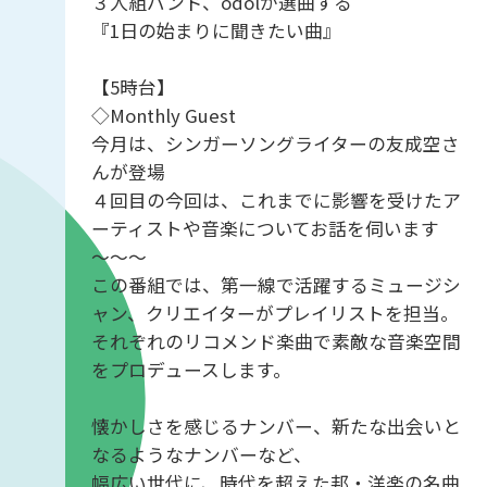
３人組バンド、odolが選曲する
『1日の始まりに聞きたい曲』
【5時台】
◇Monthly Guest
今月は、シンガーソングライターの友成空さ
んが登場
４回目の今回は、これまでに影響を受けたア
ーティストや音楽についてお話を伺います
～～～
この番組では、第一線で活躍するミュージシ
ャン、クリエイターがプレイリストを担当。
それぞれのリコメンド楽曲で素敵な音楽空間
をプロデュースします。
懐かしさを感じるナンバー、新たな出会いと
なるようなナンバーなど、
幅広い世代に、時代を超えた邦・洋楽の名曲