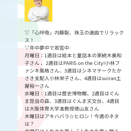
▽「心呼吸」内藤聡、珠玉の選曲でリラック
ス！
▽年中夢中で若宮中
月曜日：1週目は絵本と童話本の家続木美和
子さん 、2週目はPARIS on the City!小林フ
ァンキ風格さん、3週目はシネマテークたか
さき支配人小林栄子さん、4週目はsuiran土
屋裕一さん
水曜日：1週目は歴史博物館、2週目はぐん
ま昆虫の森、3週目はぐんま天文台、4週目
は大阪体育大学准教授徳山友さん
木曜日はアキハバラ☆ヒロシ！今週のネタ
は？