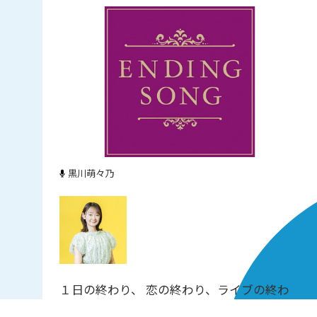
黒川萌々乃
１日の終わり、 恋の終わり、ライブの終わ
り…。究極は人生の旅立ち。 様々なシーン