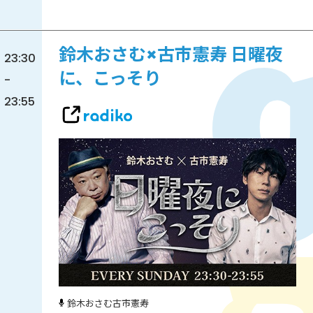
鈴木おさむ×古市憲寿 日曜夜
23:30
に、こっそり
-
23:55
鈴木おさむ
古市憲寿