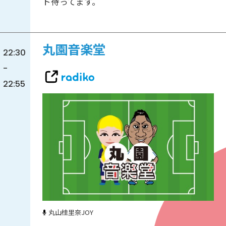
ト待ってます。
丸園音楽堂
22:30
-
22:55
丸山桂里奈
JOY