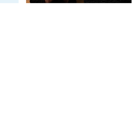
武部聡志
日本の音楽業界で常に第一線で活躍してきた
音楽プロデューサー・武部聡志が、今をとき
めくアーティストやミュージシャン、映画、
ファッション、アートなど様々なジャンルか
らゲストを迎え、思いのままに音楽談義を繰
り広げる対談番組。