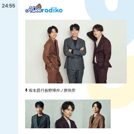
24:55
坂本昌行
長野博
井ノ原快彦