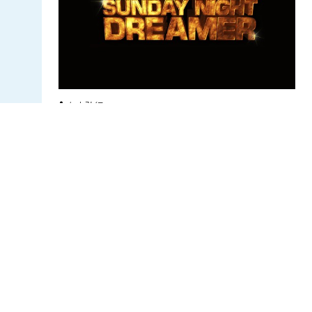
有吉弘行
一週間で最も楽しくて、また一週間で最も憂
鬱な気分になる日曜日。『また明日から仕
事・学校か・・・』とタメ息をつく前に、こ
の番組をぜひ！番組のテーマは、ストレス解
消性バラエティ！有吉弘行と、色とりどりの
アシスタント芸人、そしてゲスナーたちのメ