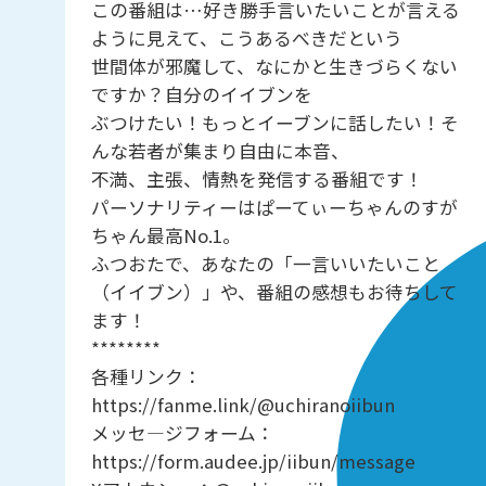
この番組は…好き勝手言いたいことが言える
ように見えて、こうあるべきだという
世間体が邪魔して、なにかと生きづらくない
ですか？自分のイイブンを
ぶつけたい！もっとイーブンに話したい！そ
んな若者が集まり自由に本音、
不満、主張、情熱を発信する番組です！
パーソナリティーはぱーてぃーちゃんのすが
ちゃん最高No.1。
ふつおたで、あなたの「一言いいたいこと
（イイブン）」や、番組の感想もお待ちして
ます！
********
各種リンク：
https://fanme.link/@uchiranoiibun
メッセ―ジフォーム：
https://form.audee.jp/iibun/message