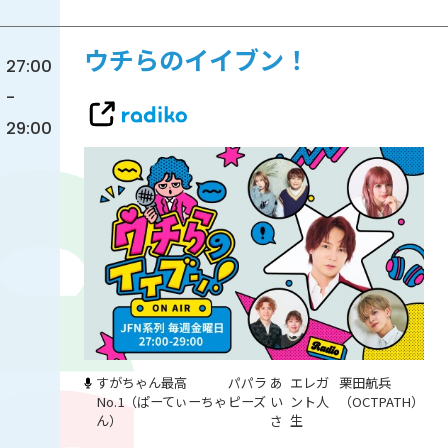
ウチらのイイブン！
27:00
-
29:00
すがちゃん最高
パパラ
あ
エレガ
栗田航兵
No.1（ぱーてぃーちゃ
ピーズ
い
ント人
（OCTPATH）
ん）
さ
生