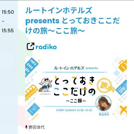
ルートインホテルズ
15:50
presents とっておきここだ
-
けの旅～ここ旅～
15:55
野呂佳代