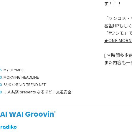
す！！！
「ワンコメ・
番組HPもし
「#ワンモ」
★ONE MO
[ ＊時間多
また内容も一
5
MY OLYMPIC
0
MORNING HEADLINE
0
リポビタンD TREND NET
0
ＪＡ共済 presents なるほど！交通安全
AI WAI Groovin'