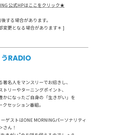
RNING 公式HPはここをクリック★
少前後する場合があります。
部変更となる場合があります＊ ]
うRADIO
る著名人をマンスリーでお招きし、
ストリーやターニングポイント、
豊かになったご自身の「生きがい」を
ークセッション番組。
ーゲストはONE MORNINGパーソナリティ
LAY
パワープレイ
＞さん！
on
“生きがい”のお話を伺えるのでしょう