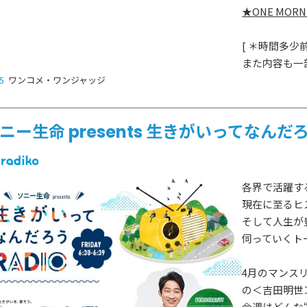
★ONE MO
[ ＊時間多
また内容も一
5
ワンコメ・ワンジャッジ
ニー生命 presents 生きがいってなんだろ
各界で活躍す
現在に至るヒ
そして人生が
伺っていくト
4月のマンスリ
HOT NEWS
POWER P
最新情報
の＜吉田明世
GUEST
G-Selecti
今週はどんな