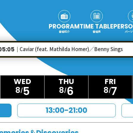
PROGRAM
TIME TABLE
PERSO
番組紹介
番組表
パーソ
Caviar (feat. Mathilda Homer)／Benny Sings
05:05
5
6
7
8
8
8
13:00-21:00
emories＆Discoveries