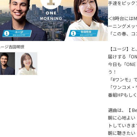
手達をピック
＜8時台にはM
ーニングメッ
「この春、コ
ユージ
吉田明世
【ユージ】と
届けする「ONE
今日も「ONE
う！
「#ワンモ」
「ワンコメ・
番組HPもし
選曲は、【 Bes
朝に心地よい
トしていきま
朝に聴きたい【 