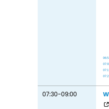
06:5
07:0
07:1
07:2
07:30
-
09:00
W