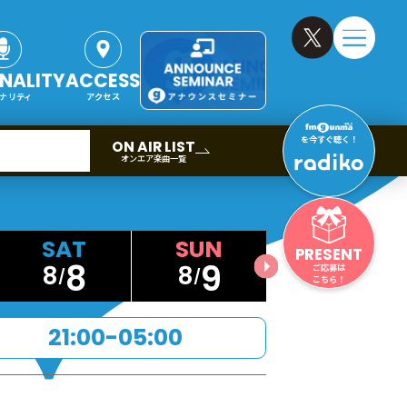
NALITY
ACCESS
ナリティ
アクセス
を今すぐ聴く！
ON AIR LIST
オンエア楽曲一覧
PRESENT
8
9
8
8
ご応募は
こちら！
21:00-05:00