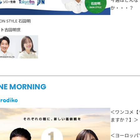
ゲスト情報
か・・・？
SPECIAL
STAY TUN
タイアップ企画
ON STYLE 石田明
吉田明世
会社概要
ラジオ広告
採用情報
アナウンスセミナー
NE MORNING
＜ワンコメ【
ますか？】＞
＜ヨーロッパ