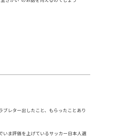
G-Selection
ED!
STAY TUNED!バックナンバー
後援情報
ラブレター出したこと、もらったことあり
でいま評価を上げているサッカー日本人選