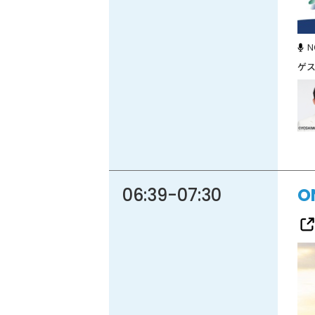
N
86.3
Main
MHz
Haruna
82.2MHz
Naganohara
82.0MHz
Numata
77.8MHz
Onishi
87.1MHz
Kusatsu
76.7MHz
Manba
88.0MHz
06:39
-
07:30
O
Tone
79.4MHz