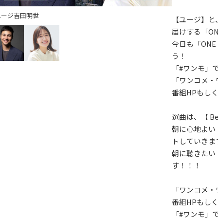
ユージ
吉田明世
【ユージ】と
届けする「ONE
今日も「ONE
う！
「#ワンモ」
「ワンコメ・
番組HPもし
選曲は、【 Bes
朝に心地よい
トしていきま
朝に聴きたい【 
す！！！
「ワンコメ・
番組HPもし
「#ワンモ」