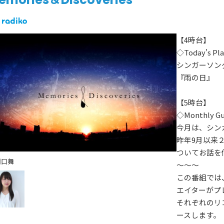
【4時台】
◇Today's Pla
シンガーソン
『雨の日』
【5時台】
◇Monthly Gu
今月は、シンガ
昨年9月以来
ついてお話を
関口舞
～～～
この番組では
エイターがプ
それぞれのリ
ースします。