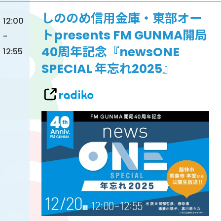
しののめ信用金庫・東部オー
12:00
トpresents FM GUNMA開局
-
40周年記念『newsONE
12:55
SPECIAL 年忘れ2025』