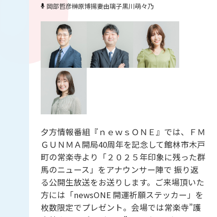
岡部哲彦
榊原博
揚妻由璃子
黒川萌々乃
夕方情報番組『ｎｅｗｓＯＮＥ』では、ＦＭ
ＧＵＮＭＡ開局40周年を記念して館林市木戸
町の常楽寺より「２０２５年印象に残った群
馬のニュース」をアナウンサー陣で 振り返
る公開生放送をお送りします。ご来場頂いた
方には「newsONE 開運祈願ステッカー」を
枚数限定でプレゼント。会場では常楽寺”護