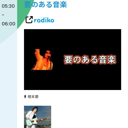
要のある音楽
05:30
-
06:00
根本要