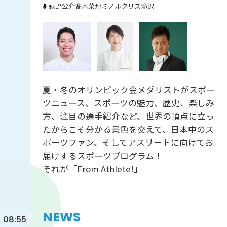
萩野公介
髙木菜那
ミノルクリス滝沢
夏・冬のオリンピック金メダリストがスポー
ツニュース、スポーツの魅力、歴史、楽しみ
方、注目の選手紹介など、世界の頂点に立っ
たからこそ分かる景色を交えて、日本中のス
ポーツファン、そしてアスリートに向けてお
届けするスポーツプログラム！
それが「From Athlete!」
NEWS
08:55