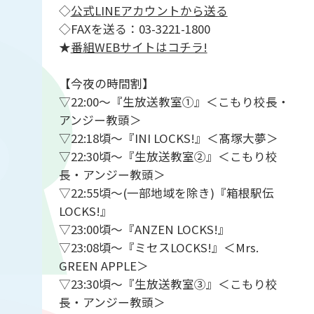
◇
公式LINEアカウントから送る
◇FAXを送る：03-3221-1800
★
番組WEBサイトはコチラ!
【今夜の時間割】
▽22:00～『生放送教室①』＜こもり校長・
アンジー教頭＞
▽22:18頃～『INI LOCKS!』＜髙塚大夢＞
▽22:30頃～『生放送教室②』＜こもり校
長・アンジー教頭＞
▽22:55頃～(一部地域を除き)『箱根駅伝
LOCKS!』
▽23:00頃～『ANZEN LOCKS!』
▽23:08頃～『ミセスLOCKS!』＜Mrs.
GREEN APPLE＞
▽23:30頃～『生放送教室③』＜こもり校
長・アンジー教頭＞