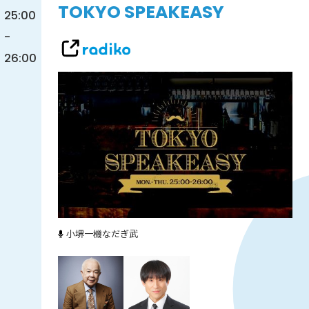
TOKYO SPEAKEASY
25:00
-
26:00
小堺一機
なだぎ武