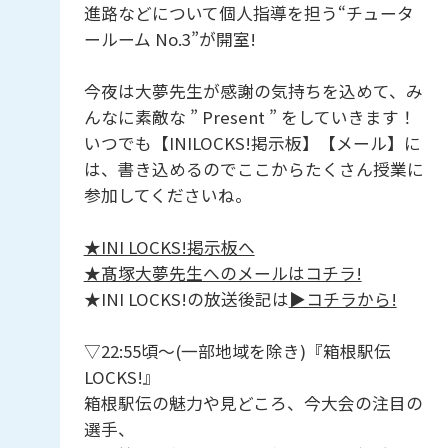
進路などについて個人指導を担う“チュータ
ールーム No.3”が開室!
今夜は大夢先生が感謝の気持ちを込めて、み
んなに素敵な ” Present ” をしていきます！
いつでも【INILOCKS!掲示板】【メール】に
は、書き込めるのでここからたくさん授業に
参加してくださいね。
★INI LOCKS!掲示板へ
★髙塚大夢先生へのメールはコチラ!
★INI LOCKS!の放送後記は
▶︎コチラから!
▽22:55頃～(一部地域を除き)『箱根駅伝
LOCKS!』
箱根駅伝の魅力や見どころ、今大会の注目の
選手、