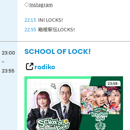
◇
Instagram
22:15
INI LOCKS!
22:55
箱根駅伝LOCKS!
SCHOOL OF LOCK!
23:00
-
23:55