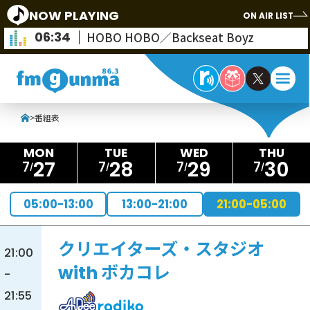
NOW PLAYING
ON AIR LIST
06:34
HOBO HOBO／Backseat Boyz
>
番組表
27
28
29
30
7
7
7
7
05:00-13:00
13:00-21:00
21:00-05:00
クリエイターズ・スタジオ
21:00
with ボカコレ
-
21:55