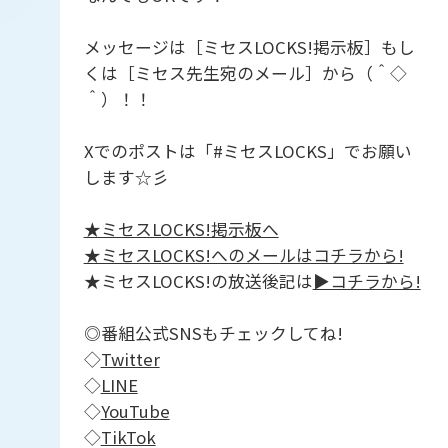
メッセージは［ミセスLOCKS!掲示板］もし
くは［ミセス先生宛のメール］から（＾◇
＾）！！
Xでのポストは「#ミセスLOCKS」でお願い
します☆彡
★ミセスLOCKS!掲示板へ
★ミセスLOCKS!へのメールはコチラから!
★ミセスLOCKS!の放送後記は
▶︎コチラから!
◎番組公式SNSもチェックしてね!
◇
Twitter
◇
LINE
◇
YouTube
◇
TikTok