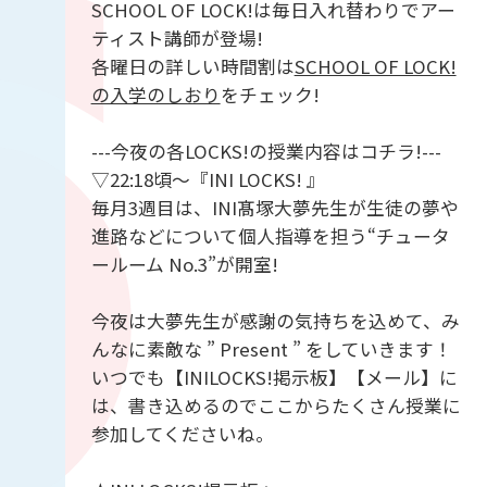
SCHOOL OF LOCK!は毎日入れ替わりでアー
ティスト講師が登場!
各曜日の詳しい時間割は
SCHOOL OF LOCK!
の入学のしおり
をチェック!
---今夜の各LOCKS!の授業内容はコチラ!---
▽22:18頃～『INI LOCKS! 』
毎月3週目は、INI髙塚大夢先生が生徒の夢や
進路などについて個人指導を担う“チュータ
ールーム No.3”が開室!
今夜は大夢先生が感謝の気持ちを込めて、み
んなに素敵な ” Present ” をしていきます！
いつでも【INILOCKS!掲示板】【メール】に
は、書き込めるのでここからたくさん授業に
参加してくださいね。