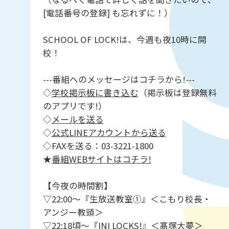
[電話番号の登録] も忘れずに！）
SCHOOL OF LOCK!は、今週も夜10時に開
校！
---番組へのメッセージはコチラから!---
◇
学校掲示板に書き込む
（掲示板は登録無料
のアプリです!）
◇
メールを送る
◇
公式LINEアカウントから送る
◇FAXを送る：03-3221-1800
★
番組WEBサイトはコチラ!
【今夜の時間割】
▽22:00～『生放送教室①』＜こもり校長・
アンジー教頭＞
▽22:18頃～『INI LOCKS!』＜髙塚大夢＞