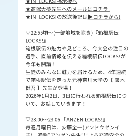
★INI LOCKS!掲示板へ
★髙塚大夢先生へのメールはコチラ!
★INI LOCKS!の放送後記は
▶︎コチラから!
▽22:55頃～(一部地域を除き)『箱根駅伝
LOCKS!』
箱根駅伝の魅力や見どころ、今大会の注目の
選手、直前情報を伝える箱根駅伝LOCKS!が
今年も開講！
生徒のみんなに魅力を届けるため、4年連続
で箱根駅伝を走った元神奈川大学の【 鈴木
健吾 】先生が登場！
2026年1月2日、3日に行われる箱根駅伝につ
いて、お話していきます！
▽23:00〜23:06 『ANZEN LOCKS!』
毎週月曜日は、安藤全一(アンドウゼンイ
チ)、通称“アンゼン先生”による交通安全の