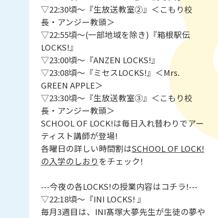
▽22:30頃～『生放送教室②』＜こもり校
長・アンジー教頭＞
▽22:55頃～(一部地域を除き)『箱根駅伝
LOCKS!』
▽23:00頃～『ANZEN LOCKS!』
▽23:08頃～『ミセスLOCKS!』＜Mrs.
GREEN APPLE＞
▽23:30頃～『生放送教室③』＜こもり校
長・アンジー教頭＞
SCHOOL OF LOCK!は毎日入れ替わりでアー
ティスト講師が登場!
各曜日の詳しい時間割は
SCHOOL OF LOCK!
の入学のしおり
をチェック!
---今夜の各LOCKS!の授業内容はコチラ!---
▽22:18頃～『INI LOCKS! 』
毎月3週目は、INI髙塚大夢先生が生徒の夢や