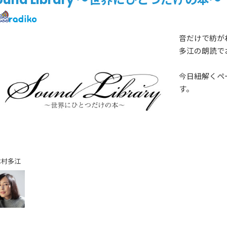
音だけで紡が
多江の朗読で
今日紐解くペ
す。
木村多江