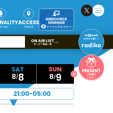
NALITY
ACCESS
ナリティ
アクセス
を今すぐ聴く！
ON AIR LIST
オンエア楽曲一覧
PRESENT
8
9
8
8
ご応募は
こちら！
21:00-05:00