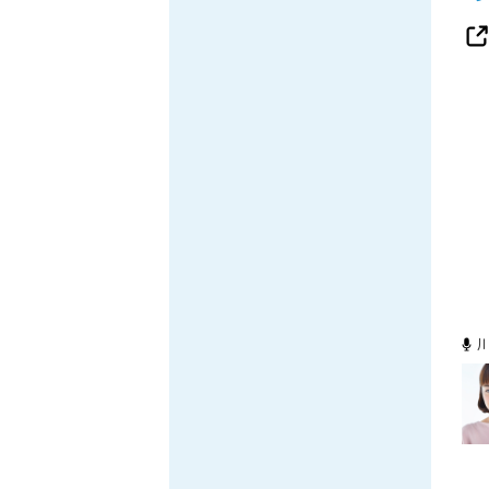
86.3
Main
MHz
Haruna
82.2MHz
Naganohara
82.0MHz
Numata
77.8MHz
Onishi
87.1MHz
Kusatsu
76.7MHz
Manba
88.0MHz
Tone
79.4MHz