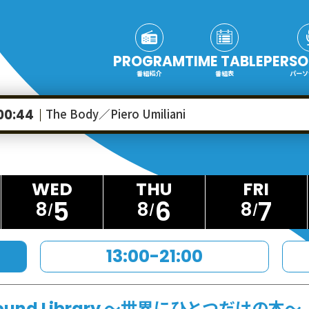
PROGRAM
TIME TABLE
PERSO
番組紹介
番組表
パーソ
The Body／Piero Umiliani
00:44
5
6
7
8
8
8
13:00-21:00
ound Library ～世界にひとつだけの本～