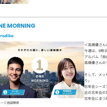
NE MORNING
＜高橋優さん
今週は、6時
アルバム『自
高橋優さんの
そして、メッ
り」
忘年会シーズ
近の忘年会の
忘年会にまつ
ユージ
吉田明世