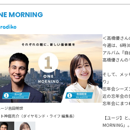
NE MORNING
＜高橋優さん
今週は、6時
アルバム『自
高橋優さんの
そして、メッ
り」
忘年会シーズ
近の忘年会の
忘年会にまつ
ユージ
吉田明世
神庭亮介（ダイヤモンド・ライフ 編集長）
【ユージ】と
MORNING」