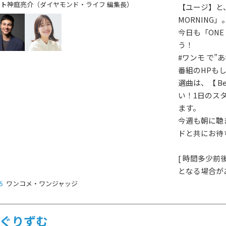
神庭亮介（ダイヤモンド・ライフ 編集長）
【ユージ】と
MORNING」
今日も「ONE
う！
#ワンモ で”
番組のHPも
選曲は、【 Bes
い！1日のス
ます。
今週も朝に聴きた
ドと共にお待
[ 時間多少
となる場合があ
5
ワンコメ・ワンジャッジ
HOT NEWS
POWER P
最新情報
ぐりずむ
GUEST
G-Selecti