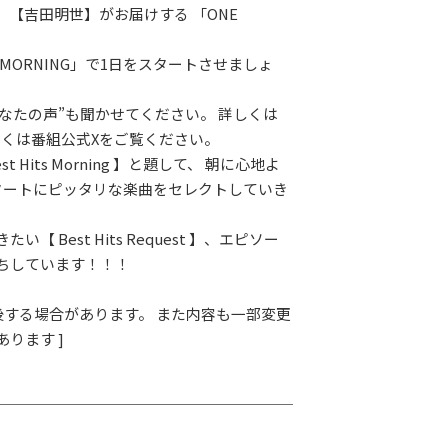
、【吉田明世】がお届けする 「ONE
。
 MORNING」で1日をスタートさせましょ
あなたの声”も聞かせてください。 詳しくは
しくは番組公式Xをご覧ください。
t Hits Morning 】と題して、 朝に心地よ
タートにピッタリな楽曲をセレクトしていき
い【 Best Hits Request 】、エピソー
ちしています！！！
前後する場合があります。 また内容も一部変更
ります ]
LAY
パワープレイ
on