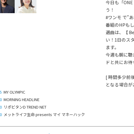
今日も「ONE
う！
#ワンモ で”
番組のHPも
選曲は、【 Bes
い！1日のス
ます。
今週も朝に聴きた
ドと共にお待
[ 時間多少
となる場合があ
5
MY OLYMPIC
0
MORNING HEADLINE
0
リポビタンD TREND NET
0
メットライフ生命 presents マイ マネーハック