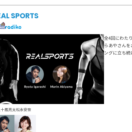
EAL SPORTS
全4回にわた
らあやさんを
ングに立ち続
五十嵐亮太
松永安奈