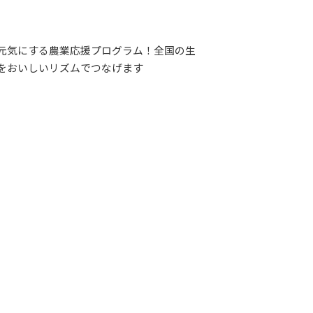
G-Selection
ED!
STAY TUNED!バックナンバー
元気にする農業応援プログラム！全国の生
をおいしいリズムでつなげます
後援情報