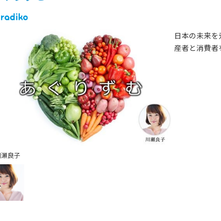
ゲスト情報
SPECIAL
STAY TUN
タイアップ企画
日本の未来を
産者と消費者
会社概要
ラジオ広告
採用情報
アナウンスセミナー
川瀬良子