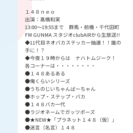
１４８ｎｅｏ
出演：髙橋和実
13:00～19:55まで 群馬・前橋・千代田町
FM GUNMA スタジオclubAIRから生放送!!
◆11代目ネオバカステッカー抽選！！誰の
手に！？
◆今夜１９時からは ナハトムジーク！
各コーナーは・・・・・・・・
●１４８あるある
●俺くらいシリーズ
●うちのじいちゃんばーちゃん
●ホップ・ステップ・バカ
●１４８バカ一代
●ラジオネームでガッツポーズ
●★NEW★「プラネット１４８（仮）」
●迷言（名言）１４８