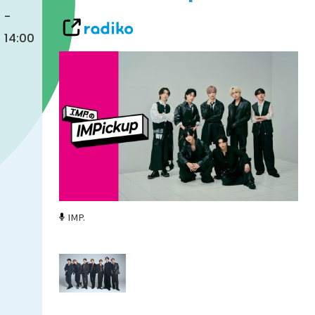
-
14:00
IMP.