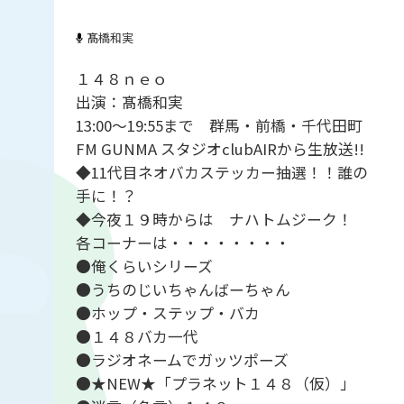
髙橋和実
１４８ｎｅｏ
出演：髙橋和実
13:00～19:55まで 群馬・前橋・千代田町
FM GUNMA スタジオclubAIRから生放送!!
◆11代目ネオバカステッカー抽選！！誰の
手に！？
◆今夜１９時からは ナハトムジーク！
各コーナーは・・・・・・・・
●俺くらいシリーズ
●うちのじいちゃんばーちゃん
●ホップ・ステップ・バカ
●１４８バカ一代
●ラジオネームでガッツポーズ
●★NEW★「プラネット１４８（仮）」