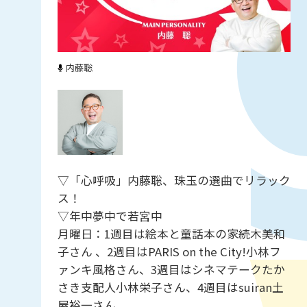
内藤聡
▽「心呼吸」内藤聡、珠玉の選曲でリラック
ス！
▽年中夢中で若宮中
月曜日：1週目は絵本と童話本の家続木美和
子さん 、2週目はPARIS on the City!小林フ
ァンキ風格さん、3週目はシネマテークたか
さき支配人小林栄子さん、4週目はsuiran土
屋裕一さん