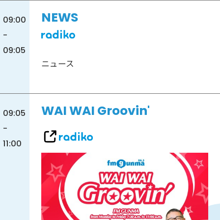
NEWS
09:00
-
09:05
ニュース
WAI WAI Groovin'
09:05
-
11:00