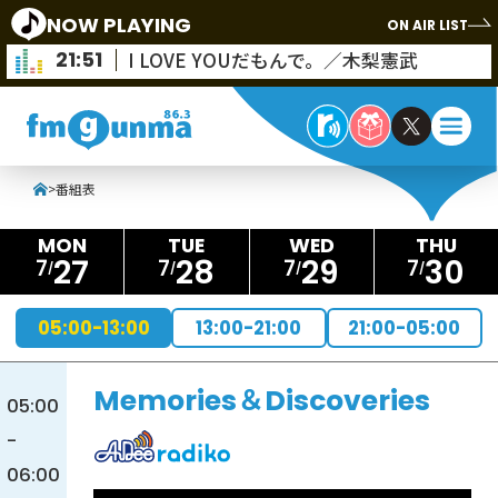
NOW PLAYING
ON AIR LIST
21:51
I LOVE YOUだもんで。／木梨憲武
>
番組表
27
28
29
30
7
7
7
7
05:00-13:00
13:00-21:00
21:00-05:00
Memories＆Discoveries
05:00
-
06:00