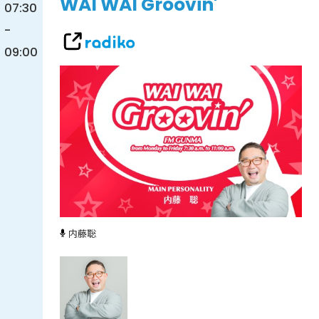
WAI WAI Groovin'
07:30
-
09:00
内藤聡