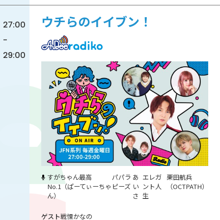
ウチらのイイブン！
27:00
-
29:00
すがちゃん最高
パパラ
あ
エレガ
栗田航兵
No.1（ぱーてぃーちゃ
ピーズ
い
ント人
（OCTPATH）
ん）
さ
生
戦慄かなの