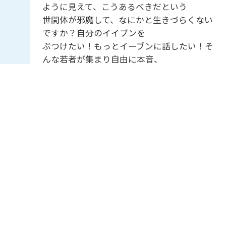
ように見えて、こうあるべきだという
世間体が邪魔して、なにかと生きづらくない
ですか？自分のイイブンを
ぶつけたい！もっとイーブンに話したい！そ
んな若者が集まり自由に本音、
不満、主張、情熱を発信する番組です！
パーソナリティーはぱーてぃーちゃんのすが
ちゃん最高No.1。
2週目パートナーはあいさ！
ふつおたで、あなたの「一言いいたいこと
（イイブン）」や、番組の感想もお待ちして
ます！
********
各種リンク：
https://fanme.link/@uchiranoiibun
メッセ―ジフォーム：
https://form.audee.jp/iibun/message