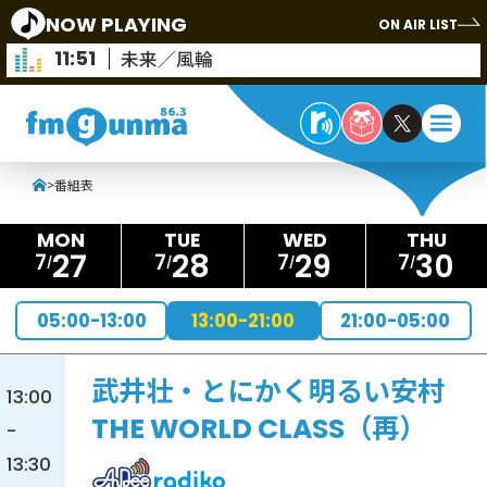
NOW PLAYING
ON AIR LIST
11:51
未来／風輪
>
番組表
27
28
29
30
7
7
7
7
05:00-13:00
13:00-21:00
21:00-05:00
武井壮・とにかく明るい安村
13:00
THE WORLD CLASS（再）
-
13:30