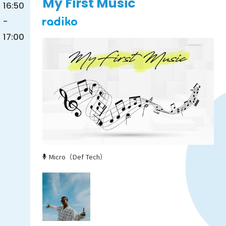
My First Music
16:50
-
17:00
Micro（Def Tech）