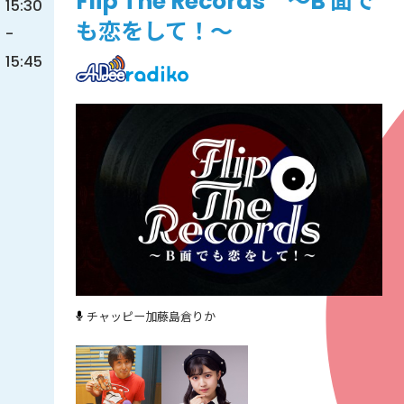
Flip The Records ～B 面で
15:30
も恋をして！～
-
15:45
チャッピー加藤
島倉りか