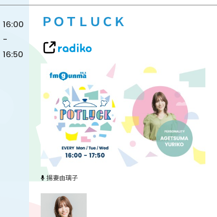
ＰＯＴＬＵＣＫ
16:00
-
16:50
揚妻由璃子