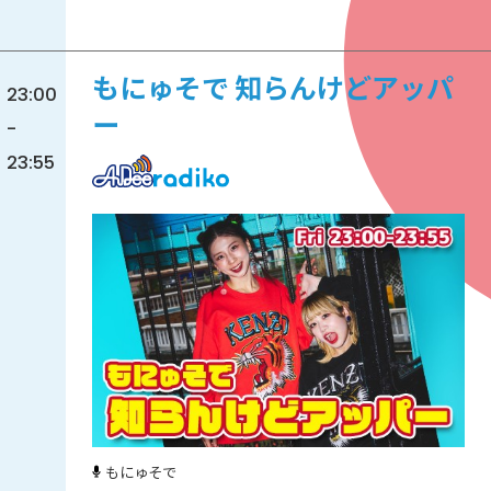
もにゅそで 知らんけどアッパ
23:00
ー
-
23:55
もにゅそで