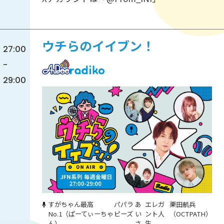
ウチらのイイブン！
27:00
-
29:00
すがちゃん最高
パパラ
あ
エレガ
栗田航兵
No.1（ぱーてぃーちゃ
ピーズ
い
ント人
（OCTPATH）
ん）
さ
生