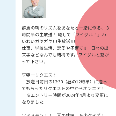
群馬の朝のリズムをあなたと一緒に作る、３
時間半の生放送！ 略して「ワイグル！」わ
いわいガヤガヤ!!!生放送!!!
仕事、学校生活、恋愛や子育て!! 日々の出
来事などなんでも結構です。ワイグルと繋が
って下さい。
▽朝一リクエスト
放送日前日の12:30（昼の12時半）に送っ
てもらったリクエストの中からオンエア！
※エントリー時間が2024年4月より変更に
なりました
▽ミミモン！！ 耳の体操 音楽クイズ！