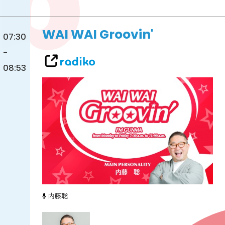
WAI WAI Groovin'
07:30
-
08:53
内藤聡