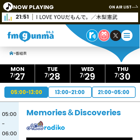
NOW PLAYING
ON AIR LIST
21:51
I LOVE YOUだもんで。／木梨憲武
>
番組表
27
28
29
30
7
7
7
7
05:00-13:00
13:00-21:00
21:00-05:00
Memories＆Discoveries
05:00
-
06:00