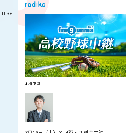
-
11:38
榊原博
7月19日（土）３回戦・２試合中継