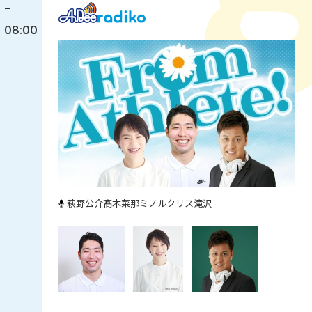
-
08:00
萩野公介
髙木菜那
ミノルクリス滝沢