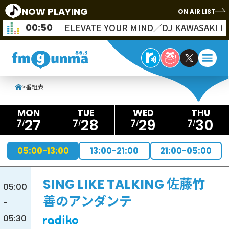
NOW PLAYING
ON AIR LIST
00:50
ELEVATE YOUR MIND／DJ KAWASAKI fe
>
番組表
27
28
29
30
7
7
7
7
05:00-13:00
13:00-21:00
21:00-05:00
SING LIKE TALKING 佐藤竹
05:00
善のアンダンテ
-
05:30