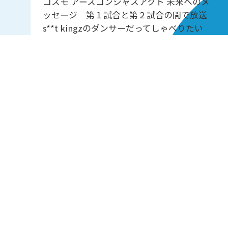
コスモ アースコンシャスアクト 未来へのメ
ッセージ 第１試合と第２試合の間で放送
s**t kingzのダンサーだってしゃべりたい
お休み
丸園音楽堂 お休み
Chageの音道 お休み
ＪＡ全農 COUNTDOWN JAPAN お休み
KUMON 笑顔100点満点 大学生リレー 同日
19:54
05:00-13:00
13:00-21:00
21:00-05:00