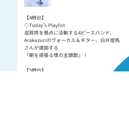
【4時台】
◇Today's Playlist
滋賀県を拠点に活動する4ピースバンド、
Arakezuriのヴォーカル＆ギター、白井竣馬
さんが選曲する
『朝を頑張る僕の主題歌』！
【5時台】
◇Classic Playlist
指揮者の坂入健司郎さんが、
『マーラーの傑作に酔いしれる』
というテーマで選曲。
第一線で活躍するミュージシャン、著名クリ
エイター、文化人が、それぞれのリコメンド