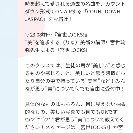
時を超えて愛される過去の名曲を、カウント
ダウン形式でON AIRする「COUNTDOWN
JASRAC」をお届け！
▽23:08頃～『宮世LOCKS!』
”美”を追求する（りゅ）美術の講師!! 宮世琉
弥先生による「宮世LOCKS!」
このクラスでは、生徒の君が"美しい"と感じ
るものや感じること、美しいと思う感情だっ
たり自分の中で持っている"美学"など！みん
なが思う"美"について何でも自由に受付中！
具体的なものはもちろん、目に見えない抽象
的なもの、美しい写真でも何でもOKです
ଘ(੭ˊ꒳ˋ)੭*.° 君が思う"美"について教えてく
ださい！メッセージは［宮世LOCKS!］か宮