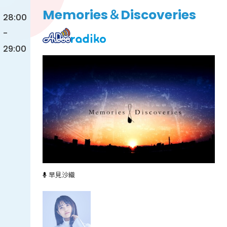
Memories＆Discoveries
28:00
-
29:00
早見沙織