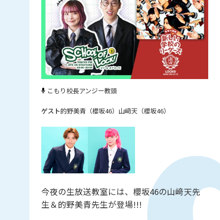
こもり校長
アンジー教頭
的野美青（櫻坂46）
山﨑天（櫻坂46）
今夜の生放送教室には、櫻坂46の山﨑天先
生＆的野美青先生が登場!!!