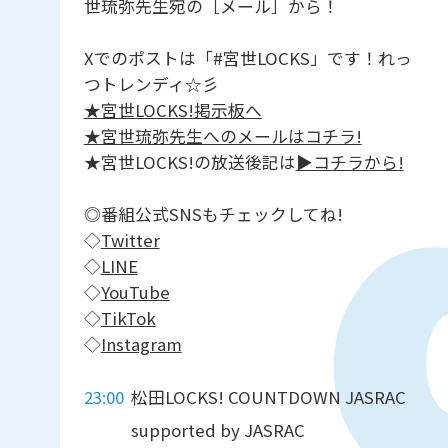
世琉弥先生宛の［メール］から！
Xでのポストは「#宮世LOCKS」です！れっ
つトレンディ☆彡
★宮世LOCKS!掲示板へ
★宮世琉弥先生へのメールはコチラ!
★宮世LOCKS!の放送後記は
▶︎コチラから!
◎番組公式SNSもチェックしてね!
◇
Twitter
◇
LINE
◇
YouTube
◇
TikTok
◇
Instagram
23:00
松田LOCKS! COUNTDOWN JASRAC
supported by JASRAC