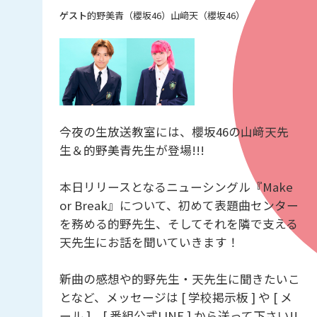
的野美青（櫻坂46）
山﨑天（櫻坂46）
今夜の生放送教室には、櫻坂46の山﨑天先
生＆的野美青先生が登場!!!
本日リリースとなるニューシングル『Make
or Break』について、初めて表題曲センター
を務める的野先生、そしてそれを隣で支える
天先生にお話を聞いていきます！
新曲の感想や的野先生・天先生に聞きたいこ
となど、メッセージは [ 学校掲示板 ] や [ メ
ール ]、[ 番組公式LINE ] から送って下さい!!