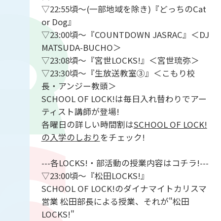
▽22:55頃～(一部地域を除き)『どっちのCat
or Dog』
▽23:00頃～『COUNTDOWN JASRAC』＜DJ
MATSUDA-BUCHO＞
▽23:08頃～『宮世LOCKS!』＜宮世琉弥＞
▽23:30頃～『生放送教室③』＜こもり校
長・アンジー教頭＞
SCHOOL OF LOCK!は毎日入れ替わりでアー
ティスト講師が登場!
各曜日の詳しい時間割は
SCHOOL OF LOCK!
の入学のしおり
をチェック!
---各LOCKS!・部活動の授業内容はコチラ!---
▽23:00頃～『松田LOCKS!』
SCHOOL OF LOCK!のダイナマイトカリスマ
営業 松田部長による授業、それが"松田
LOCKS!"