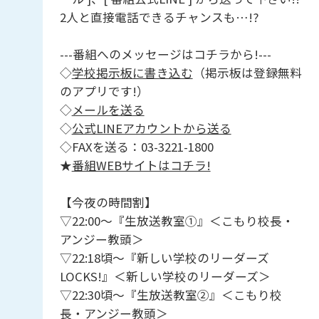
2人と直接電話できるチャンスも…!?
---番組へのメッセージはコチラから!---
◇
学校掲示板に書き込む
（掲示板は登録無料
のアプリです!）
◇
メールを送る
◇
公式LINEアカウントから送る
◇FAXを送る：03-3221-1800
★
番組WEBサイトはコチラ!
【今夜の時間割】
▽22:00～『生放送教室①』＜こもり校長・
アンジー教頭＞
▽22:18頃～『新しい学校のリーダーズ
LOCKS!』＜新しい学校のリーダーズ＞
▽22:30頃～『生放送教室②』＜こもり校
長・アンジー教頭＞