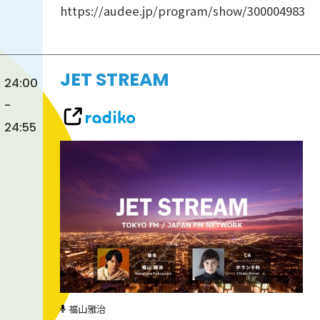
https://audee.jp/program/show/300004983
JET STREAM
24:00
-
24:55
福山雅治