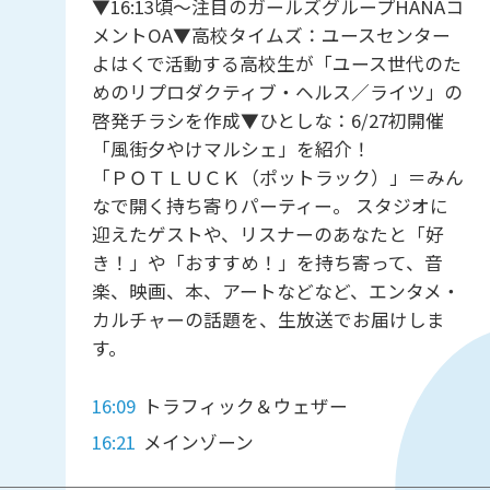
▼16:13頃～注目のガールズグループHANAコ
メントOA▼高校タイムズ：ユースセンター
よはくで活動する高校生が「ユース世代のた
めのリプロダクティブ・ヘルス／ライツ」の
啓発チラシを作成▼ひとしな：6/27初開催
「風街夕やけマルシェ」を紹介！
「ＰＯＴＬＵＣＫ（ポットラック）」＝みん
なで開く持ち寄りパーティー。 スタジオに
迎えたゲストや、リスナーのあなたと「好
き！」や「おすすめ！」を持ち寄って、音
楽、映画、本、アートなどなど、エンタメ・
カルチャーの話題を、生放送でお届けしま
す。
16:09
トラフィック＆ウェザー
16:21
メインゾーン