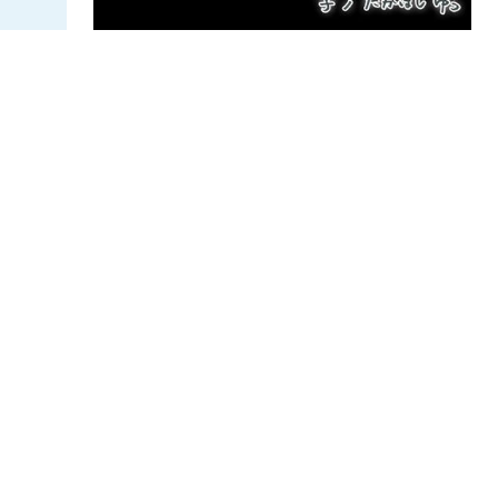
高橋優
メール回！
皆さんからのメッセージを紹介します。「振
替公演の広島最高でした！！」
NEWS
20:55
-