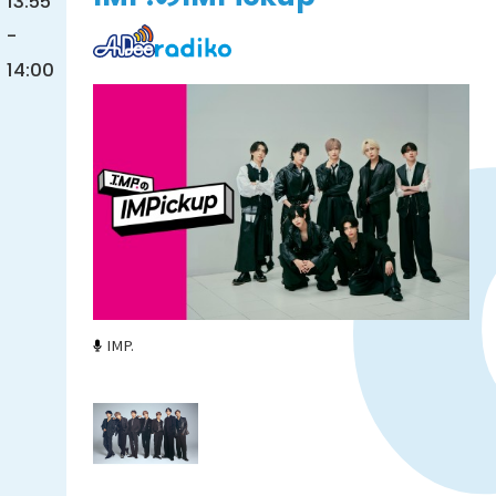
13:55
-
14:00
IMP.