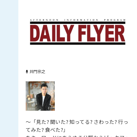
井門宗之
～「見た? 聞いた? 知ってる? さわった? 行っ
てみた? 食べた?」