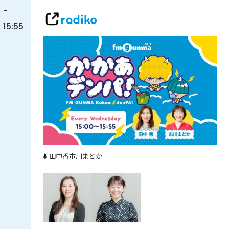
-
15:55
田中香
市川まどか