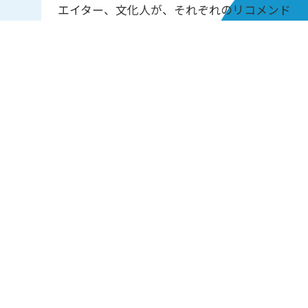
エイター、文化人が、それぞれのリコメンド
楽曲で素敵な音楽空間をプロデュース。
懐かしさを感じるナンバー、新たな出会いと
なるようなナンバー等、幅広い世代に、時代
を超えた邦・洋楽の名曲をお届け！
05:00-13:00
13:00-21:00
21:00-05:00
PAGE TOP
ホーム
会社概要
プライバシーポリシー