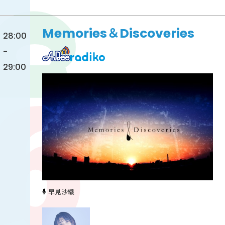
Memories＆Discoveries
28:00
-
29:00
早見沙織