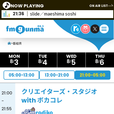
NOW PLAYING
ON AIR LIST
21:36
slide／maeshima soshi
>
番組表
3
4
5
6
8
8
8
8
05:00-13:00
13:00-21:00
21:00-05:00
クリエイターズ・スタジオ
21:00
with ボカコレ
-
21:55