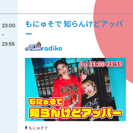
もにゅそで 知らんけどアッパ
23:00
ー
-
23:55
もにゅそで