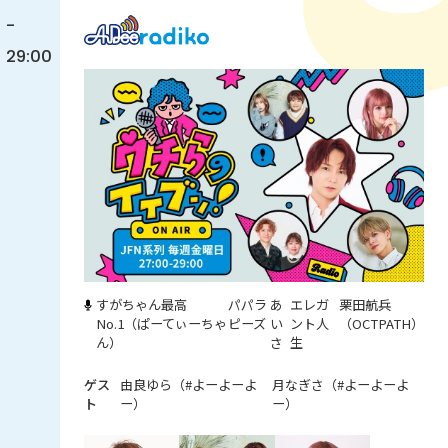
-
29:00
すがちゃん最高
パパラ
あ
エレガ
栗田航兵
No.1（ぱーてぃーちゃ
ピーズ
い
ント人
（OCTPATH）
ん）
さ
生
由良ゆら（#よーよーよ
月なぎさ（#よーよーよ
ー）
ー）