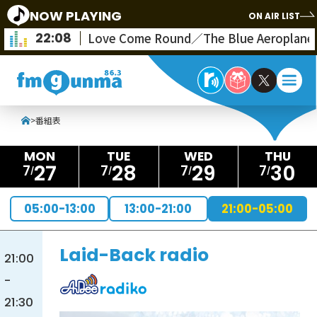
NOW PLAYING
ON AIR LIST
22:08
Love Come Round／The Blue Aeroplane
>
番組表
27
28
29
30
7
7
7
7
05:00-13:00
13:00-21:00
21:00-05:00
Laid-Back radio
21:00
-
21:30