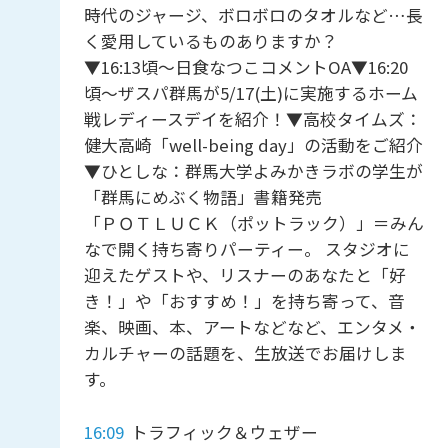
時代のジャージ、ボロボロのタオルなど…長
く愛用しているものありますか？
▼16:13頃～日食なつこコメントOA▼16:20
頃～ザスパ群馬が5/17(土)に実施するホーム
戦レディースデイを紹介！▼高校タイムズ：
健大高崎「well-being day」の活動をご紹介
▼ひとしな：群馬大学よみかきラボの学生が
「群馬にめぶく物語」書籍発売
「ＰＯＴＬＵＣＫ（ポットラック）」＝みん
なで開く持ち寄りパーティー。 スタジオに
迎えたゲストや、リスナーのあなたと「好
き！」や「おすすめ！」を持ち寄って、音
楽、映画、本、アートなどなど、エンタメ・
カルチャーの話題を、生放送でお届けしま
す。
16:09
トラフィック＆ウェザー