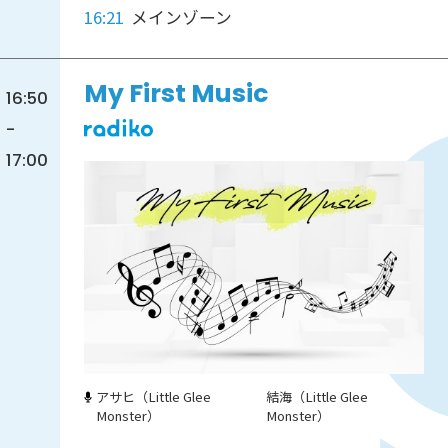
16:21
メインゾーン
My First Music
16:50
-
17:00
アサヒ（Little Glee
結海（Little Glee
Monster）
Monster）