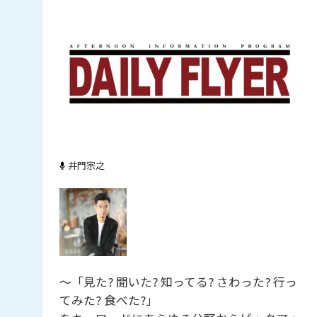
井門宗之
～「見た? 聞いた? 知ってる? さわった? 行っ
てみた? 食べた?」