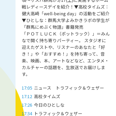
頃～ザスパ群馬が5/17(土)に実施するホーム
戦レディースデイを紹介！▼高校タイムズ：
健大高崎「well-being day」の活動をご紹介
▼ひとしな：群馬大学よみかきラボの学生が
「群馬にめぶく物語」書籍発売
「ＰＯＴＬＵＣＫ（ポットラック）」＝みん
なで開く持ち寄りパーティー。 スタジオに
迎えたゲストや、リスナーのあなたと「好
き！」や「おすすめ！」を持ち寄って、音
楽、映画、本、アートなどなど、エンタメ・
カルチャーの話題を、生放送でお届けしま
す。
17:05
ニュース トラフィック＆ウェザー
17:12
高校タイムズ
17:26
今日のひとしな
17:34
トラフィック＆ウェザー