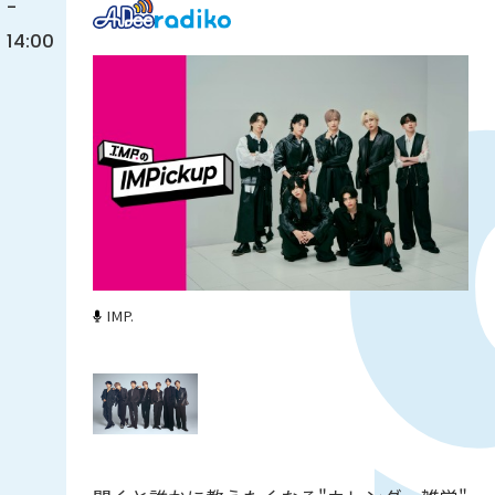
-
14:00
IMP.