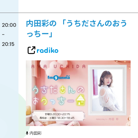
内田彩の 「うちださんのおう
20:00
っちー」
-
20:15
内田彩