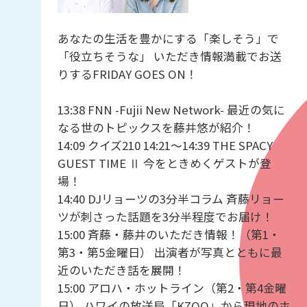
あなたの生活を豊かにする「楽しそう」で
「役立ちそうな」 いただき情報満載でお送
りするFRIDAY GOES ON！
13:38 FNN -Fujii New Network- 最近の気に
なる世のトピックスを藤井悠が紹介！
14:09 クイズ210 14:21〜14:39 THE SPACY
GUEST TIME Ⅱ 今をときめくゲストが登
場！
14:40 DJリョーツの3分半コラム 斉藤リョー
ツが刺さった話題を3分半程度でお届け！
15:00 斉藤・藤井のいただき情報！（第1・
第3・第5金曜日） 出演者が写真とともに最
近のいただき話を展開！
15:00 アロハ・ホットライン（第2・第4金曜
日） ハワイの放送局「KZOO」から現地のホ