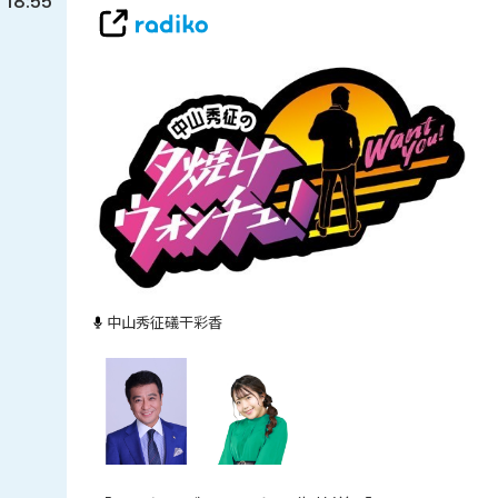
18:55
中山秀征
礒干彩香