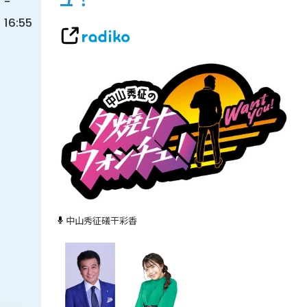
ュ！
-
16:55
中山秀征
礒干彩香