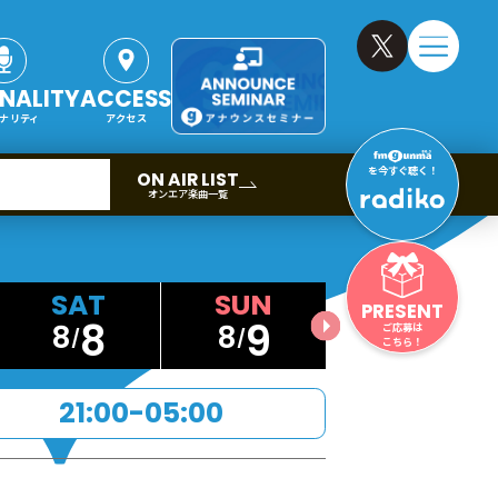
NALITY
ACCESS
ナリティ
アクセス
を今すぐ聴く！
ON AIR LIST
オンエア楽曲一覧
PRESENT
8
9
8
8
ご応募は
こちら！
21:00-05:00