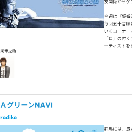
ゲスト情報
友関係からゲ
SPECIAL
STAY TUN
タイアップ企画
今週は『坂番
毎回五十音順
いくコーナー
会社概要
ラジオ広告
「ロ」の付く
ーティストを
採用情報
坂崎幸之助
アナウンスセミナー
ＡグリーンNAVI
群馬には、豊