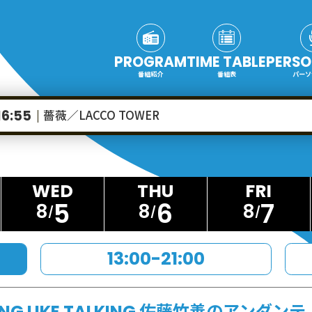
PROGRAM
TIME TABLE
PERSO
番組紹介
番組表
パーソ
薔薇／LACCO TOWER
16:55
5
6
7
8
8
8
13:00-21:00
ING LIKE TALKING 佐藤竹善のアンダンテ