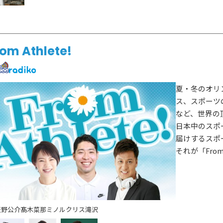
rom Athlete!
夏・冬のオリ
ス、スポーツ
など、世界の
日本中のスポ
届けするスポ
それが「From 
萩野公介
髙木菜那
ミノルクリス滝沢