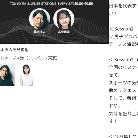
日本を代表す
む！
＜ Session1
▽ 男子プロバ
テーブス海選
藤木直人
高見侑里
テーブス海（アルバルク東京）
＜ Session2 L
全国のリスナ
せて、
スポーツの気
曲のリクエス
そして、番組
ドや、
気分を盛り上
す！
＜ 今募集し