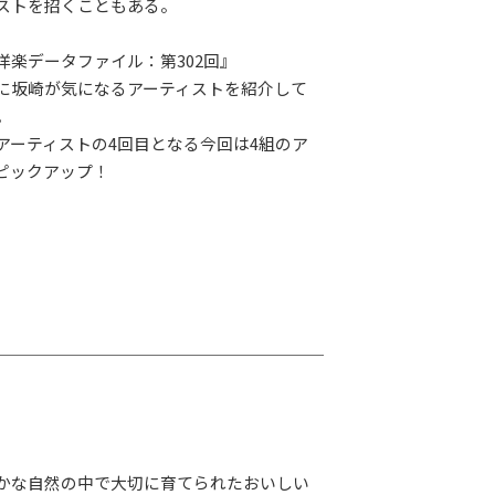
G-Selection
ストを招くこともある。
ED!
STAY TUNED!バックナンバー
洋楽データファイル：第302回』
に坂崎が気になるアーティストを紹介して
。
後援情報
アーティストの4回目となる今回は4組のア
ピックアップ！
かな自然の中で大切に育てられたおいしい