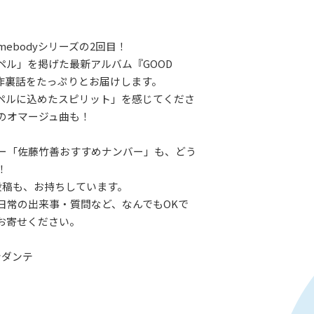
 Somebodyシリーズの2回目！
ペル」を掲げた最新アルバム『GOOD
制作裏話をたっぷりとお届けします。
スペルに込めたスピリット」を感じてくださ
んのオマージュ曲も！
ー「佐藤竹善おすすめナンバー」も、どう
！
投稿も、お持ちしています。
日常の出来事・質問など、なんでもOKで
お寄せください。
ンダンテ