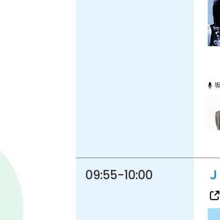
86.3
Main
MHz
Haruna
82.2MHz
Naganohara
82.0MHz
Numata
77.8MHz
Onishi
87.1MHz
Kusatsu
76.7MHz
Manba
88.0MHz
Tone
79.4MHz
09:55
-
10:00
Ｊ