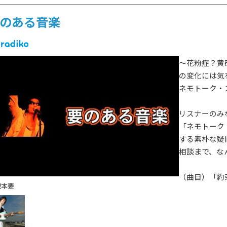
のある音楽
～花粉症？黄
の変化には気
ネモトーク・
リスナーのみ
「ネモトーク
する素朴な疑
相談まで、な
（曲目）「約
根本要