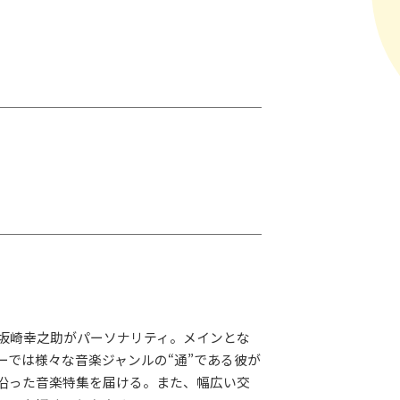
EEの坂崎幸之助がパーソナリティ。メインとな
ーでは様々な音楽ジャンルの“通”である彼が
LAY
パワープレイ
沿った音楽特集を届ける。また、幅広い交
on