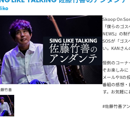
Skoop On
「僕らのゴス
NEWS』の
SOSが「ゴ
い。KANさ
恒例のコーナ
ぞお楽しみに
メールやXの
番組の感想・
佐藤竹善
す。お気軽に
#佐藤竹善ア