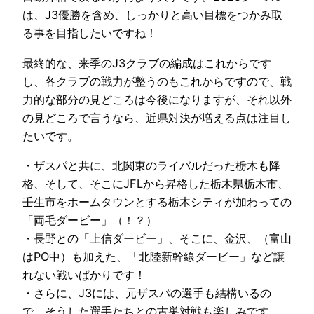
は、J3優勝を含め、しっかりと高い目標をつかみ取
る事を目指したいですね！
最終的な、来季のJ3クラブの編成はこれからです
し、各クラブの戦力が整うのもこれからですので、戦
力的な部分の見どころは今後になりますが、それ以外
の見どころで言うなら、近県対決が増える点は注目し
たいです。
・ザスパと共に、北関東のライバルだった栃木も降
格、そして、そこにJFLから昇格した栃木県栃木市、
壬生市をホームタウンとする栃木シティが加わっての
「両毛ダービー」（！？）
・長野との「上信ダービー」、そこに、金沢、（富山
はPO中）も加えた、「北陸新幹線ダービー」など譲
れない戦いばかりです！
・さらに、J3には、元ザスパの選手も結構いるの
で、そうした選手たちとの古巣対戦も楽しみです。