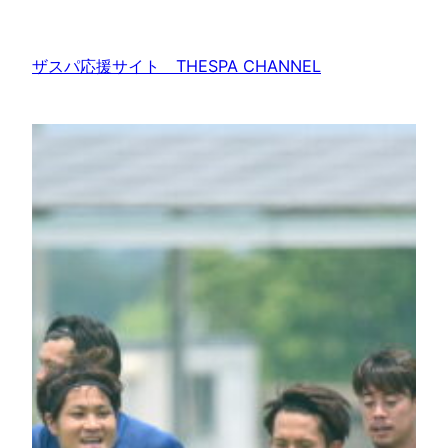
内
容
ザスパ応援サイト THESPA CHANNEL
を
ス
キ
ッ
プ