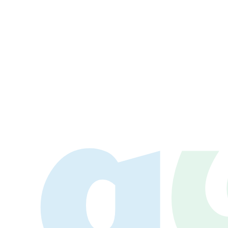
LAY
パワープレイ
on
G-Selection
ED!
STAY TUNED!バックナンバー
後援情報