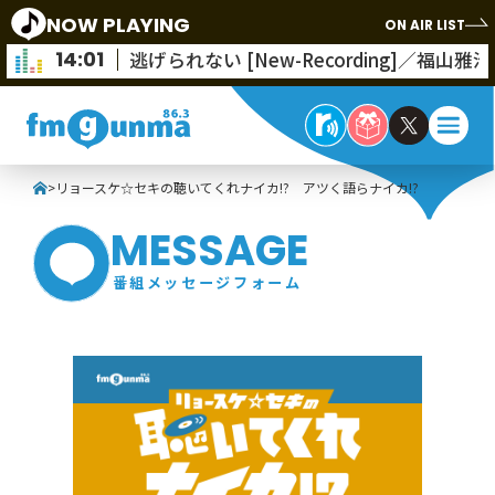
NOW PLAYING
ON AIR LIST
14:01
逃げられない [New-Recording]／福山雅治
>
リョースケ☆セキの聴いてくれナイカ!? アツく語らナイカ!?
MESSAGE
番組メッセージフォーム