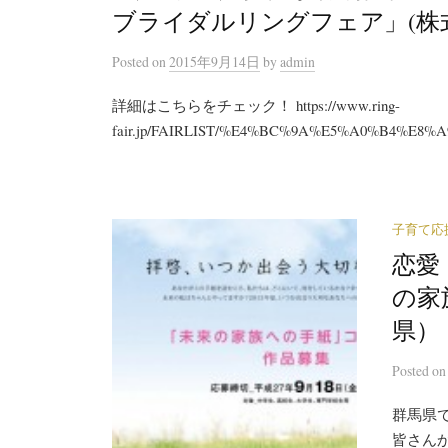
ブライダルリングフェア」(株
Posted
on
2015年9月14日
by
admin
詳細はこちらをチェック！ https://www.ring-
fair.jp/FAIRLIST/%E4%BC%9A%E5%A0%B4%E8%A9%B3
子育て応
恋愛
の家
県）
Posted
o
群馬県
皆さん