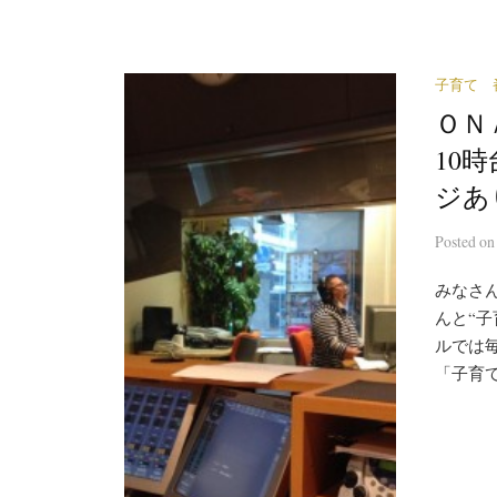
子育て 
ＯＮ
10
ジあ
Posted
o
みなさ
んと“
ルでは
「子育て