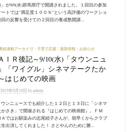
」が9/9(水)群馬県庁で開講されました。１回目の参加
ケートでは“満足度１００％”という高評価のワークショ
回の反響を受けての２回目の養成塾開講...
/
/
番組連動アーカイヴ
子育て応援
最新情報・お知らせ
ＡＩＲ後記～9/10(水)「タウンニュ
」「ワイグル」シネマテークたか
～はじめての映画
n
2015年9月10日
by
admin
のタウンニュースでも紹介した１２日と１３日に「シネマ
たかさき」で開催される『はじめての映画館』。ＦＭ
ＭＡではお馴染みの志尾睦子さんが、朝早くからクラブ
生出演してくれました！ さとやんのために勝...