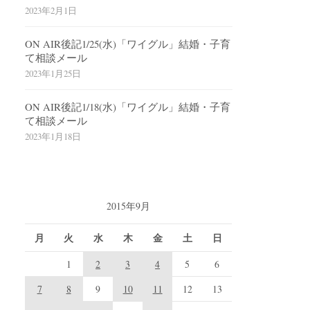
2023年2月1日
ON AIR後記1/25(水)「ワイグル」結婚・子育
て相談メール
2023年1月25日
ON AIR後記1/18(水)「ワイグル」結婚・子育
て相談メール
2023年1月18日
2015年9月
月
火
水
木
金
土
日
1
2
3
4
5
6
7
8
9
10
11
12
13