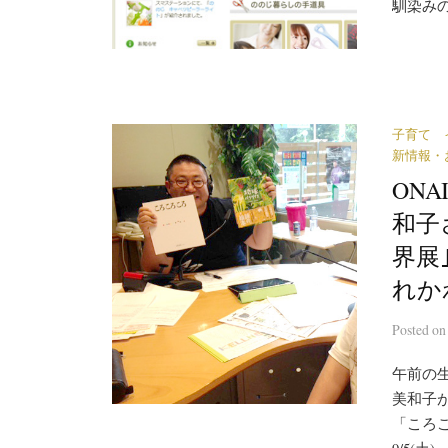
馴染みの
子育て 
新情報・
ONA
和子
界展
れか
Posted
o
午前の
美和子
「ころ
9/5(土