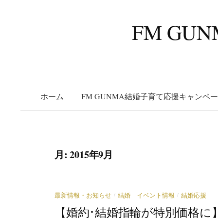
コ
ン
FM G
テ
ン
ツ
へ
ス
ホーム
FM GUNMA結婚子育て応援キャンペ
キ
ッ
プ
月:
2015年9月
/
/
最新情報・お知らせ
結婚 イベント情報
結婚応援
【婚約･結婚指輪が特別価格に】9/1