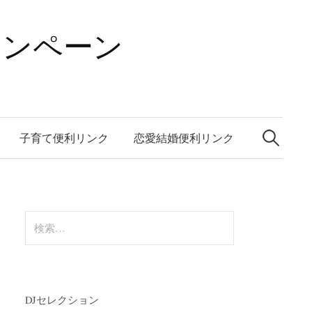
ャンペーン
検
索:
子育て便利リンク
恋愛結婚便利リンク
検
索:
DJセレクション