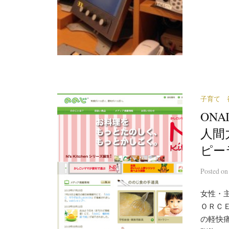
子育て 
ONA
人間
ピー
Posted
o
女性・
ＯＲＣ
の軽快