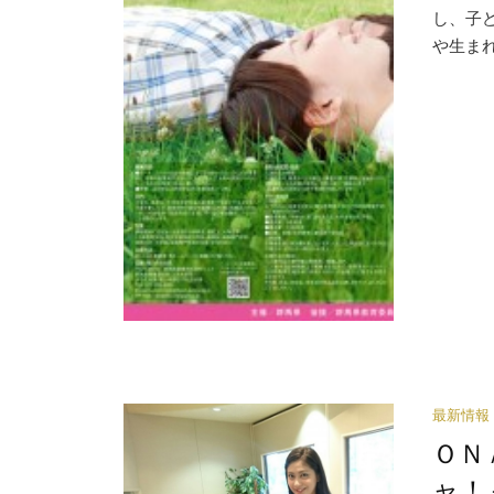
し、子
や生まれ
最新情報
ＯＮ
ャ！