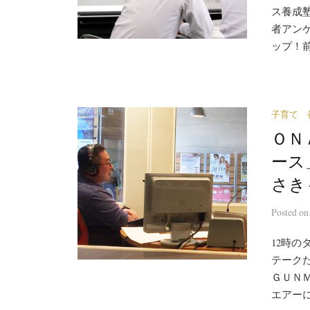
ス養成塾
者アン
ップ！前
子育て 
ＯＮ
ース
さき
Posted
o
12時
テーク
ＧＵＮ
エアーに