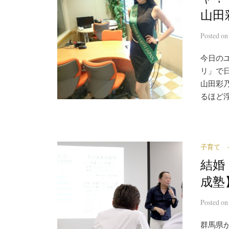
山田
Posted
o
今日の
リ」で
山田彩
るほど浮
子育て 
結婚
成塾
Posted
o
群馬県