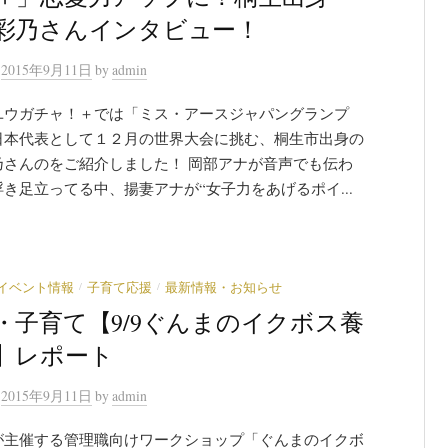
彩乃さんインタビュー！
n
2015年9月11日
by
admin
ユウガチャ！＋では「ミス・アースジャパングランプ
日本代表として１２月の世界大会に挑む、桐生市出身の
乃さんのをご紹介しました！ 岡部アナが音声でも伝わ
き足立ってる中、揚妻アナが“女子力をあげるポイ...
/
/
イベント情報
子育て応援
最新情報・お知らせ
・子育て【9/9ぐんまのイクボス養
】レポート
n
2015年9月11日
by
admin
が主催する管理職向けワークショップ「ぐんまのイクボ