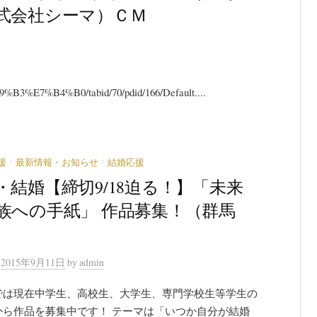
式会社シーマ）ＣＭ
%E7%B4%B0/tabid/70/pdid/166/Default....
/
/
援
最新情報・お知らせ
結婚応援
・結婚【締切9/18迫る！】「未来
族への手紙」 作品募集！（群馬
n
2015年9月11日
by
admin
では現在中学生、高校生、大学生、専門学校生等学生の
から作品を募集中です！ テーマは「いつか自分が結婚