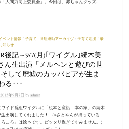
「人間力向上委員会」。今回は、赤ちゃんグッズ...
/
/
/
イベント情報
子育て 番組連動アーカイヴ
子育て応援
最
お知らせ
IR後記～9/7(月)｢ワイグル｣続木美
さん生出演「メルヘンと遊びの世
｣そして廃墟のカッパピアが生ま
わる･･･
n
2015年9月7日
by
admin
生ワイド番組ワイグルに「絵本と童話 本の家」の続木
が生出演してくれました！ （※さとやんが持っている
ころころ」は絵本です。ピッタリ過ぎてすみません。）
)～9/13(日)まで高崎シティギャラリ...