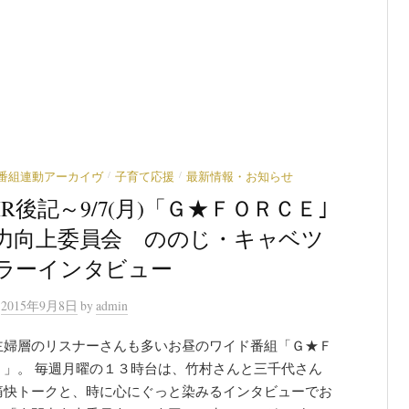
/
/
番組連動アーカイヴ
子育て応援
最新情報・お知らせ
IR後記～9/7(月)「Ｇ★ＦＯＲＣＥ｣
力向上委員会 ののじ・キャベツ
ラーインタビュー
n
2015年9月8日
by
admin
主婦層のリスナーさんも多いお昼のワイド番組「Ｇ★Ｆ
Ｅ」。 毎週月曜の１３時台は、竹村さんと三千代さん
痛快トークと、時に心にぐっと染みるインタビューでお