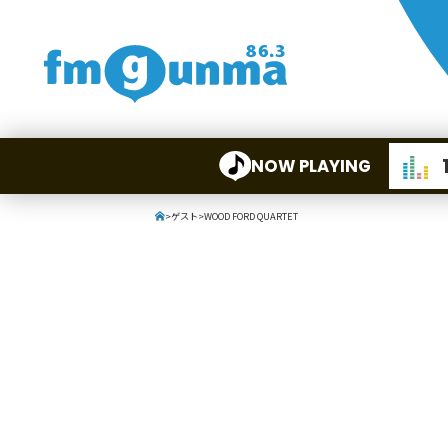
NOW PLAYING
>
ゲスト
>
WOOD FORD QUARTET