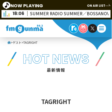
NOW PLAYING
ON AIR LIST
18:06
SUMMER RADIO SUMMER／BOSSANOVA
>
ゲスト
>
TAGRIGHT
HOT NEWS
最新情報
TAGRIGHT