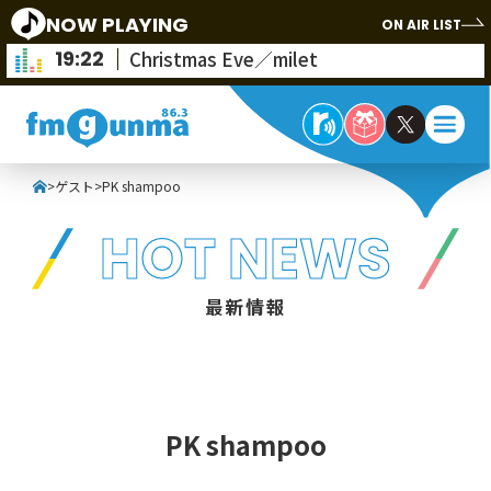
NOW PLAYING
ON AIR LIST
19:22
Christmas Eve／milet
>
ゲスト
>
PK shampoo
HOT NEWS
最新情報
PK shampoo