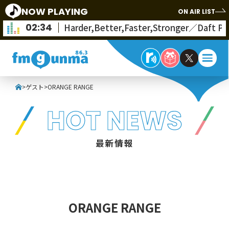
NOW PLAYING
ON AIR LIST
02:34
Harder,Better,Faster,Stronger／Daft P
>
ゲスト
>
ORANGE RANGE
HOT NEWS
最新情報
ORANGE RANGE