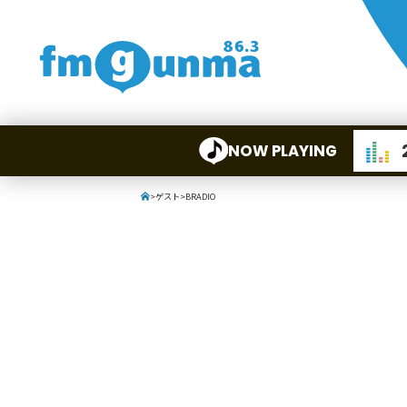
NOW PLAYING
>
ゲスト
>
BRADIO