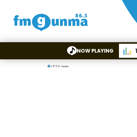
NOW PLAYING
>
ゲスト
>
aoen