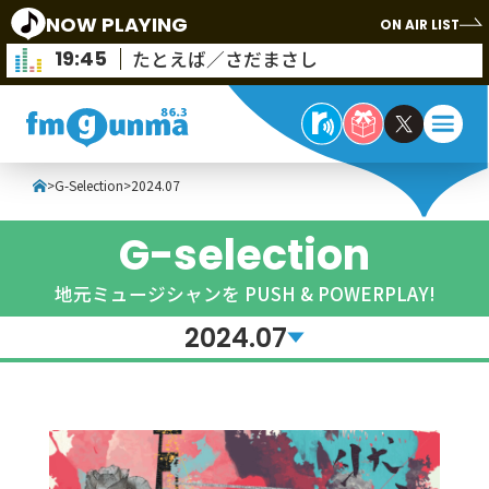
NOW PLAYING
ON AIR LIST
19:45
たとえば／さだまさし
>
G-Selection
>
2024.07
G-selection
地元ミュージシャンを PUSH & POWERPLAY!
2024.07