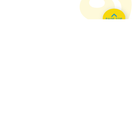
PAGE TOP
ホーム
会社概要
プライバシーポリシー
CMについてのお問い合わせ
86.3
Main
MHz
Haruna
82.2MHz
Kusatsu
76.7MHz
Naganohara
82.0MHz
Manba
88.0MHz
Numata
77.8MHz
Tone
79.4MHz
Onishi
87.1MHz