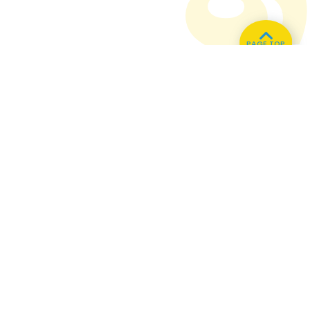
PAGE TOP
ホーム
会社概要
プライバシーポリシー
CMについてのお問い合わせ
86.3
Main
MHz
Haruna
82.2MHz
Kusatsu
76.7MHz
Naganohara
82.0MHz
Manba
88.0MHz
Numata
77.8MHz
Tone
79.4MHz
Onishi
87.1MHz