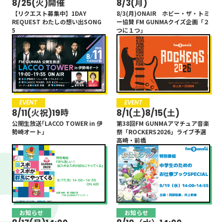
8/25(火)開催
8/11(火祝)19時
8/11(火祝)19時
8/3(月)
8/1(土)8/15(土)
8/1(土)8/15(土)
【リクエスト募集中】1DAY
公開生放送｢LACCO TOWER in 伊
公開生放送｢LACCO TOWER in 伊
8/3(月)ONAIR ホビー・ザ・トミ
第38回FM GUNMAアマチュア音楽
第38回FM GUNMAアマチュア音楽
REQUEST わたしの想い出SONG
勢崎オート｣
勢崎オート｣
ー協賛 FM GUNMAクイズ企画「２
祭「ROCKERS2026」ライブ予選
祭「ROCKERS2026」ライブ予選
5
つに１つ」
高崎・前橋
高崎・前橋
EVENT
お知らせ
EVENT
お知らせ
8/11(火祝)19時
8/17(月)14:00~
8/1(土)8/15(土)
8/19（水）14:00~
公開生放送｢LACCO TOWER in 伊
特別番組「待ち遠しい！国スポ全
第38回FM GUNMAアマチュア音楽
8/19(水) 特別番組『中学生のため
勢崎オート｣
スポが群馬にやってくる」
祭「ROCKERS2026」ライブ予選
のお仕事ブックSPECIAL』
高崎・前橋
お知らせ
お知らせ
お知らせ
お知らせ
発売日 7/2(木)
7/29(水)19:00OA！