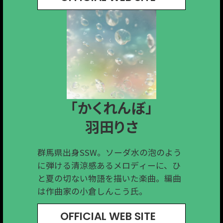
「終わりが手招きしている」
「HIGHLIGHT」
「Small tree」
「かくれんぼ」
「毒」
Ivy to Fraudulent Game
HoSoVoSo
脇山えりか
工藤さくら
羽田りさ
群馬県で結成された3人組ロックバン
三重出身、高崎在住のシンガーソング
群馬県出身SSW。ソーダ水の泡のよう
高崎出身の宅録音楽家。これまでの柔
福岡出身・群馬在住のシンガーソング
ド。15周年イヤーを終えた節目に制作
ライターホソボソ。「僕も誰かにアレ
に弾ける清涼感あるメロディーに、ひ
らかでアンビエントな作風とは異な
ライター。牧歌的でハートウォームな
された本作は、原点回帰の意思を色濃
ンジされたい。」という自身の一言か
と夏の切ない物語を描いた楽曲。編曲
り、疾走感溢れるストロングなロック
歌声をアコースティックサウンドとと
く反映したEP になった。
ら、登山仲間で音楽家のはるこうべさ
は作曲家の小倉しんこう氏。
チューンに仕上がっている。
もに届けている。
んによるアレンジが決まり制作した
OFFICIAL WEB SITE
OFFICIAL WEB SITE
OFFICIAL WEB SITE
OFFICIAL WEB SITE
OFFICIAL WEB SITE
EP。