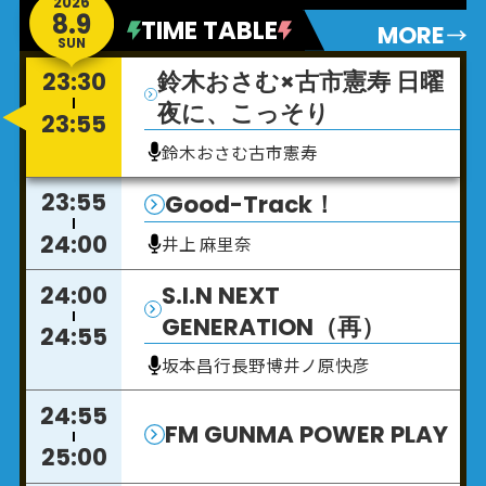
2026
8.9
TIME TABLE
MORE
SUN
23:30
鈴木おさむ×古市憲寿 日曜
夜に、こっそり
23:55
鈴木おさむ
古市憲寿
23:55
Good-Track！
24:00
井上 麻里奈
24:00
S.I.N NEXT
GENERATION（再）
24:55
坂本昌行
長野博
井ノ原快彦
24:55
FM GUNMA POWER PLAY
25:00