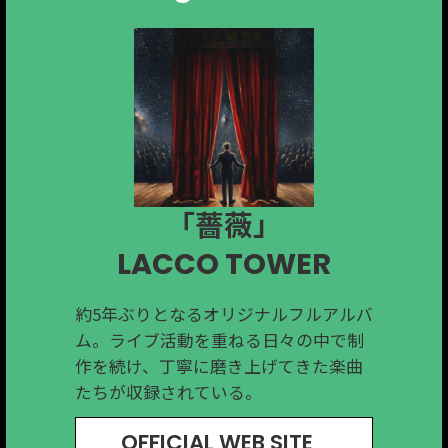
「レッツゴー花札」
「euphoria」
「Needed」
「Halo」
「薔薇」
ザ・リーサルウェポンズ
The Gentle Flower.
SHAKALABBITS
LACCO TOWER
Ovall
約5年ぶりとなるオリジナルフルアルバ
2024年に活動を再開した
桐生市在住mabanuaのバンド。メンバ
アメリカ出身サイボーグジョーさん
沼田発の４人組ロックバンドThe
ム。ライブ活動を重ねる日々の中で制
SHAKALABBITSが、再開後初となるミ
ー3人全員がプロデューサーとしても活
と、前橋出身アイキッドさんのユニッ
Gentle Flower. 日常の中に生まれる理
作を続け、丁寧に磨き上げてきた楽曲
ニアルバムをリリース。ポップセンス
躍する音楽集団。光と影を映し出す二
ト。
想と現実のわずかな “ズレ” に焦点を当
たちが収録されている。
とスカパンクを軸としたサウンドが魅
面性が際立つアルバム。
「花札」をテーマにした 80年代風ディ
てた、哲学的な一曲。
力の１枚。
スコソング。
OFFICIAL WEB SITE
OFFICIAL WEB SITE
OFFICIAL WEB SITE
OFFICIAL WEB SITE
OFFICIAL WEB SITE