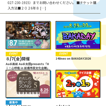
027-230-1915）までお問い合わせください。 ■チケット購
入方法■２０２6年８ […]
EVENT
募集中
EVENT
CANPAIGN
EVENT
EVENT
EVENT
EVENT
８/7(金)開催
8/25(火)開催
８/7(金)開催
8/30(日)
８/7(金)開催
148neo on BAKADAY2026
148neo on BAKADAY2026
148neo on BAKADAY2026
Audi高前 Audi太田presents「H
【リクエスト募集中】1DAY
Audi高前 Audi太田presents「H
8/30(日)群馬マスコミ３社マッ
Audi高前 Audi太田presents「H
ｉ！心呼吸 in 前橋市民文化会館」
REQUEST わたしの想い出SONG
ｉ！心呼吸 in 前橋市民文化会館」
チ 「群馬ダイヤモンドペガサス
ｉ！心呼吸 in 前橋市民文化会館」
5
VS福島レッドホープス」
募集中
EVENT
EVENT
未分類
EVENT
EVENT