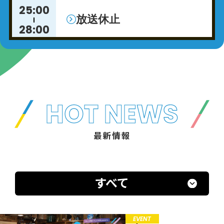
25:00
放送休止
28:00
28:00
武部聡志の
SESSIONS（再）
29:00
武部聡志
HOT NEWS
最新情報
すべて
EVENT
募集中