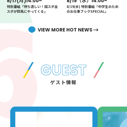
8/17(月)14:00~
8/19（水）14:00~
バカタオル2026
特別番組｢NOTICE～Ivy to
特別番組「待ち遠しい！国スポ全
8/19(水) 特別番組『中学生のため
Fraudulent Game SPECIAL 」
スポが群馬にやってくる」
のお仕事ブックSPECIAL』
OA！
VIEW MORE HOT NEWS
GUEST
ゲスト情報