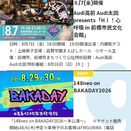
８/7(金)開催
EVENT
Audi高前 Audi太田
CAMPAIGN
presents「Hｉ！心
呼吸 in 前橋市民文化
お知らせ
会館」
日時：8月7日（金）18:00開場 19:00開演出演：内藤聡ゲス
ト：土岐麻子会場：昌賢学園まえばしホール 小ホール主
催：前橋市、前橋市まちづくり公社特別協賛：Audi高前
Audi太田 特別番組：8月16日（日）19: […]
EVENT
148neo on
BAKADAY2026
「148neo on BAKADAY2026〜本公演〜」 ※チケット販売
開始は8/6(木)予定※車椅子のお客様はFMGUNMA（電話