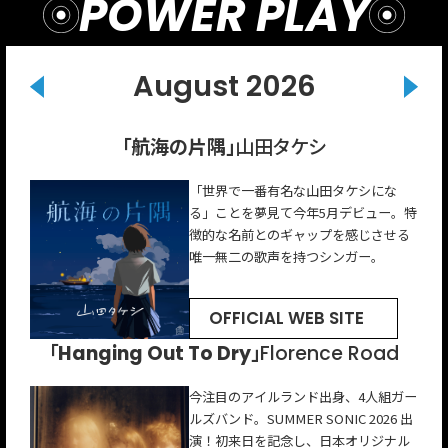
POWER PLAY
August 2026
「Pressure Dynamite」
「Toi toi toi！」
「航海の片隅」
「新女神」
「ゼロカラ」
インナージャーニー
名誉伝説
山田タケシ
gb
パーカーズ
「世界で一番有名な山田タケシにな
Vo.こたにの儚くも温かい唯⼀無⼆の歌
2人組ロックバンド。メジャーデビュー
ストレートな歌詞とどこか懐かしい口
gb（ジービー）は、ソウルミュージッ
る」ことを夢見て今年5月デビュー。特
声と、Gt.けっさくが⼿がけるポップで
シングルの曲名「Toi toi toi」はうまく
ずさんでしまうメロディが持ち味のロ
ク界のレジェンドKool &The Gang の
徴的な名前とのギャップを感じさせる
コミカルなライフミュージックが、圧
いくよ！というドイツ語のおまじない
ックバンド。体現している“POPS”の
オリジナルメンバー ジョージ・ブラウ
唯一無二の歌声を持つシンガー。
倒的中毒性を⽣む。
の言葉。
厚みがさらに増した楽曲。
ンを父に持つシンガーソングライタ
ー。
OFFICIAL WEB SITE
OFFICIAL WEB SITE
OFFICIAL WEB SITE
OFFICIAL WEB SITE
OFFICIAL WEB SITE
「Good At Lying（ft. Langhorne Slim）」
「Hanging Out To Dry」
「マクラメ フィーチャリング メイ･シモネス」
「ディナー・パーティー」
「break up season」
ナイル・ホーラン
Florence Road
Yorke
ジレット・ジョンソン
アロン
今注目のアイルランド出身、4人組ガー
オーストラリア出身のオルタナティ
ワン・ダイレクションのメンバーで、
ルズバンド。SUMMER SONIC 2026 出
ブ・ポップ・アーティスト。
現在はソロとして活動。本作はシネマ
アロンは、米国ノースカロライナ州出
アメリカナッシュビルを拠点に活動す
演！初来日を記念し、日本オリジナル
日本でも注目を集めていて、indigo la
ティックでありながらオーガニックな
身。ジャジー・ポップの新星。去年、
るシンガー・ソングライター。フォー