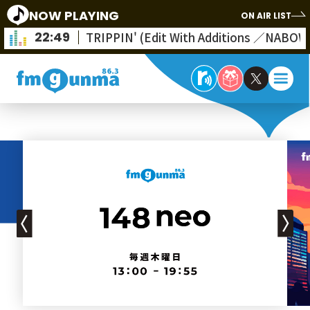
NOW PLAYING
ON AIR LIST
22:49
TRIPPIN' (Edit With Additions ／NABOW