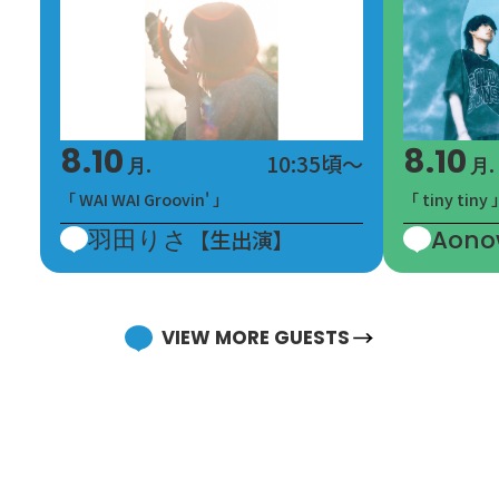
8.10
8.10
10:35頃～
月.
月.
「 WAI WAI Groovin' 」
「 tiny tiny 
羽田りさ
Aono
【生出演】
VIEW MORE GUESTS