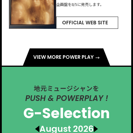
企画盤を8/5に発売します。
Endとのコラボシングルもリリースし
サウンドが特徴。
ジャズの名門ヴァーヴレコードと契約
ク／アメリカーナの人気シンガー・ソ
ている。
しEPをリリース。
ングライター、ラングホーン・スリム
をフィーチャーした楽曲。
OFFICIAL WEB SITE
OFFICIAL WEB SITE
OFFICIAL WEB SITE
OFFICIAL WEB SITE
OFFICIAL WEB SITE
VIEW MORE POWER PLAY
地元ミュージシャンを
PUSH & POWERPLAY !
G-Selection
August 2026