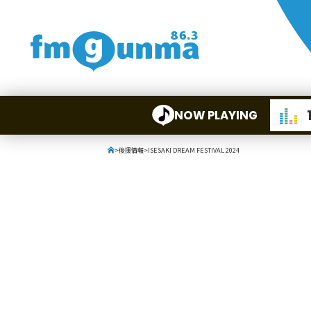
NOW PLAYING
>
後援情報
>
ISESAKI DREAM FESTIVAL 2024