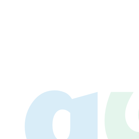
LAY
パワープレイ
on
G-Selection
ED!
STAY TUNED!バックナンバー
後援情報