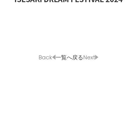
HOT NEWS
POWER P
最新情報
GUEST
G-Selecti
ゲスト情報
Back
一覧へ戻る
Next
SPECIAL
STAY TUN
タイアップ企画
会社概要
ラジオ広告
採用情報
アナウンスセミナー