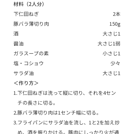
材料（2人分）
下仁田ねぎ
2本
豚バラ薄切り肉
150g
酒
大さじ1
醤油
大さじ1弱
ガラスープの素
小さじ1
塩・コショウ
少々
サラダ油
大さじ1
＜作り方＞
下仁田ねぎは洗って縦に切り、それを4セン
チの長さに切る。
豚バラ薄切り肉は1センチ幅に切る。
フライパンにサラダ油を流し、1と2を加え炒
め、酒を振りかける。豚肉にしっかり火が通