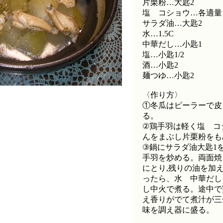
片栗粉…大匙2
塩 コショウ…各適量
サラダ油…大匙2
水…1.5C
中華だし…小匙1
塩…小匙1/2
酒…小匙2
麺つゆ…小匙2
〈作り方〉
①冬瓜はピーラーで皮を
る。
②鶏手羽は軽く塩 コ
んをまぶし片栗粉をも
③鍋にサラダ油大匙1
手羽を炒める。両面焼
にとり,残りの油を加
ったら、水 中華だし
し中火で煮る。途中で
え香りがでて煮汁が三
味を調え器に盛る。