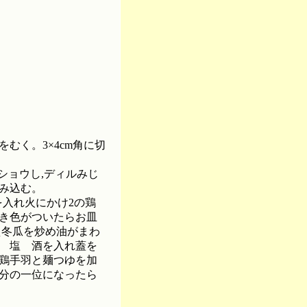
むく。3×4cm角に切
ショウし,ディルみじ
み込む。
を入れ火にかけ2の鶏
き色がついたらお皿
え冬瓜を炒め油がまわ
 塩 酒を入れ蓋を
鶏手羽と麺つゆを加
分の一位になったら