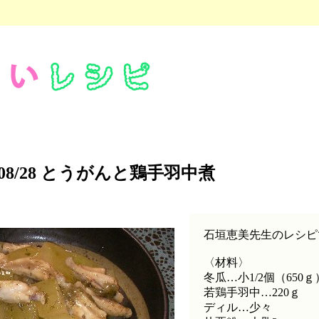
/08/28 とうがんと鶏手羽中煮
石垣恵美先生のレシピ
〈材料〉
冬瓜…小1/2個（650ｇ
若鶏手羽中…220ｇ
ディル…少々